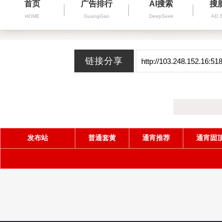
首页
广告排行
AI搜索
搜
HOME
GuangGao
DeepSeek
AD 
发布站
普通套黄
通宵推荐
通宵固