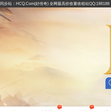
同步站：HCQ.Com(好传奇) 全网最高价收量收租站QQ:18818