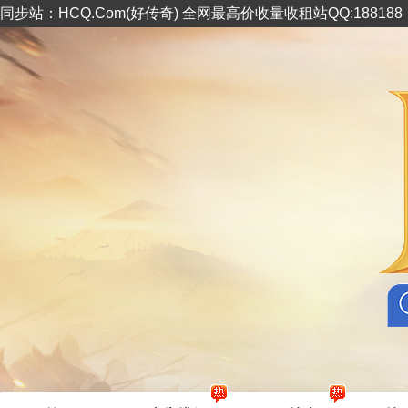
同步站：HCQ.Com(好传奇) 全网最高价收量收租站QQ:18818