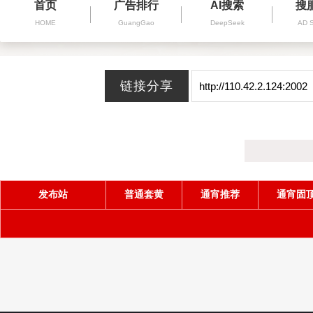
首页
广告排行
AI搜索
搜
HOME
GuangGao
DeepSeek
AD 
发布站
普通套黄
通宵推荐
通宵固