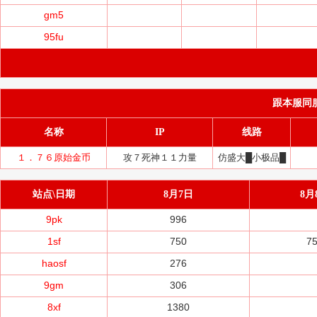
gm5
95fu
跟本服同服务
名称
IP
线路
１．７６原始金币
攻７死神１１力量
仿盛大█小极品█
站点\日期
8月7日
8月
9pk
996
1sf
750
7
haosf
276
9gm
306
8xf
1380