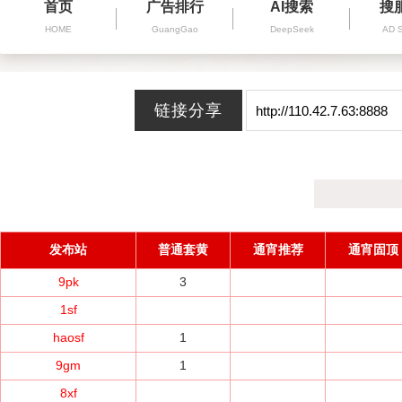
首页
广告排行
AI搜索
搜
HOME
GuangGao
DeepSeek
AD 
发布站
普通套黄
通宵推荐
通宵固顶
9pk
3
1sf
haosf
1
9gm
1
8xf