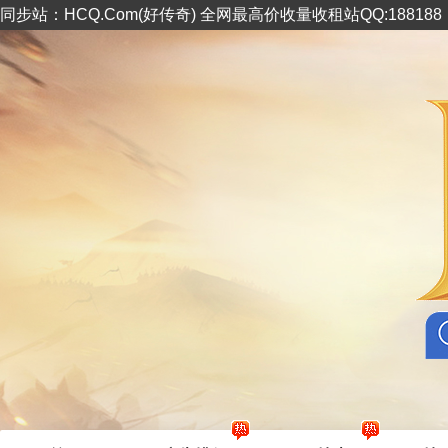
同步站：HCQ.Com(好传奇) 全网最高价收量收租站QQ:18818