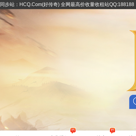
同步站：HCQ.Com(好传奇) 全网最高价收量收租站QQ:18818