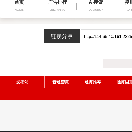
首页
广告排行
AI搜索
搜
HOME
GuangGao
DeepSeek
AD 
发布站
普通套黄
通宵推荐
通宵固