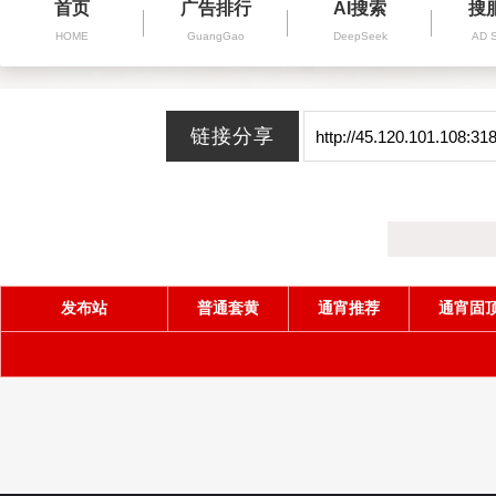
首页
广告排行
AI搜索
搜
HOME
GuangGao
DeepSeek
AD 
发布站
普通套黄
通宵推荐
通宵固