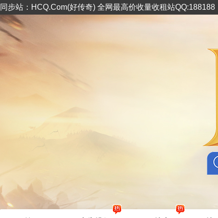
同步站：HCQ.Com(好传奇) 全网最高价收量收租站QQ:18818