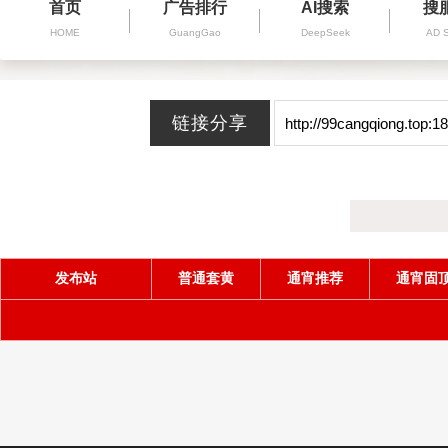
首页
广告排行
AI搜索
搜
HOME
GuangGao
DeepSeek
AD 
发布站
普通套黄
通宵推荐
通宵固