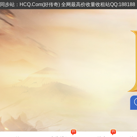
同步站：HCQ.Com(好传奇) 全网最高价收量收租站QQ:18818