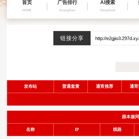
首页
广告排行
AI搜索
HOME
GuangGao
DeepSeek
发布站
普通套黄
通宵推荐
通宵
跟本服同服务
名称
IP
线路