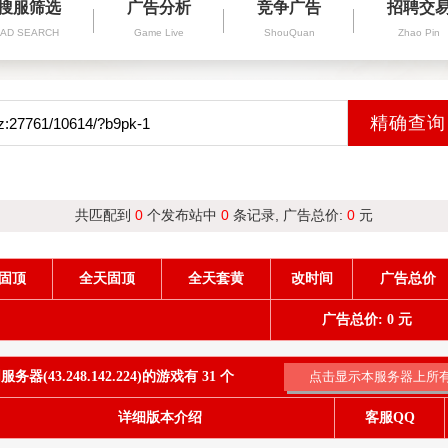
搜服筛选
广告分析
竞争广告
招聘交
AD SEARCH
Game Live
ShouQuan
Zhao Pin
共匹配到
0
个发布站中
0
条记录, 广告总价:
0
元
固顶
全天固顶
全天套黄
改时间
广告总价
广告总价: 0 元
器(43.248.142.224)的游戏有 31 个
详细版本介绍
客服QQ