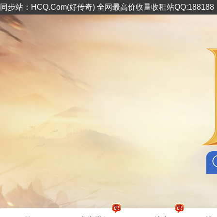
同步站：HCQ.Com(好传奇) 全网最高价收量收租站QQ:18818