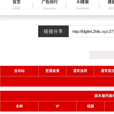
首页
广告排行
AI搜索
搜
HOME
GuangGao
DeepSeek
AD 
发布站
普通套黄
通宵推荐
通宵固
跟本服同服务器(
名称
IP
线路