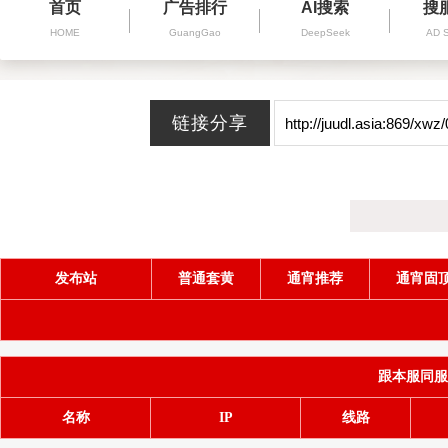
首页
广告排行
AI搜索
搜
HOME
GuangGao
DeepSeek
AD 
发布站
普通套黄
通宵推荐
通宵固
跟本服同服务器
名称
IP
线路