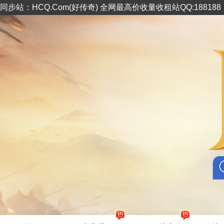
同步站：HCQ.Com(好传奇) 全网最高价收量收租站QQ:18818