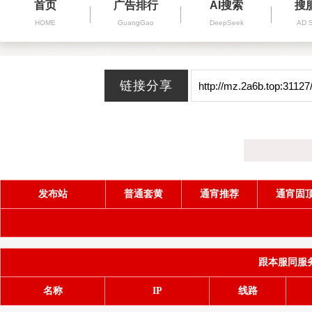
首页
广告排行
AI搜索
搜
HOME
GuangGao
DeepSeek
AD 
发布站
普通套黄
通宵推荐
通宵固
跟本服同服务器(
名称
IP
线路