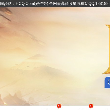
同步站：HCQ.Com(好传奇) 全网最高价收量收租站QQ:18818