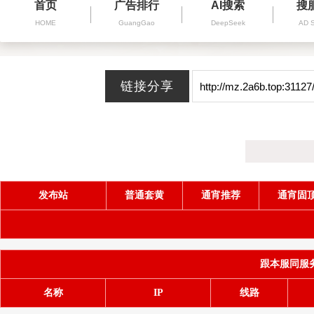
首页
广告排行
AI搜索
搜
HOME
GuangGao
DeepSeek
AD 
发布站
普通套黄
通宵推荐
通宵固
跟本服同服务器(
名称
IP
线路