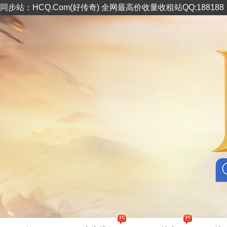
同步站：HCQ.Com(好传奇) 全网最高价收量收租站QQ:18818