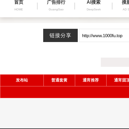
首页
广告排行
AI搜索
搜
HOME
GuangGao
DeepSeek
AD 
发布站
普通套黄
通宵推荐
通宵固