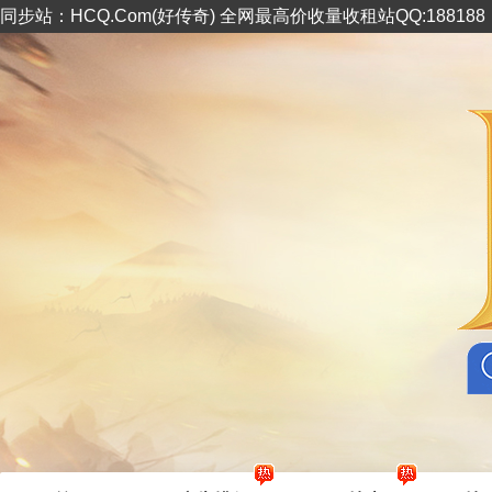
同步站：HCQ.Com(好传奇) 全网最高价收量收租站QQ:18818