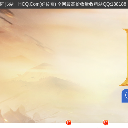
同步站：HCQ.Com(好传奇) 全网最高价收量收租站QQ:18818