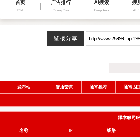
首页
广告排行
AI搜索
搜
HOME
GuangGao
DeepSeek
AD 
发布站
普通套黄
通宵推荐
通宵固
跟本服同服务器
名称
IP
线路