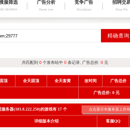
搜服筛选
广告分析
竞争广告
招聘交
AD SEARCH
Game Live
ShouQuan
Zhao Pin
共匹配到
0
个发布站中
0
条记录, 广告总价:
0
元
固顶
全天固顶
全天套黄
改时间
广告总价
广告总价: 0 元
务器(103.8.222.250)的游戏有 17 个
详细版本介绍
客服QQ