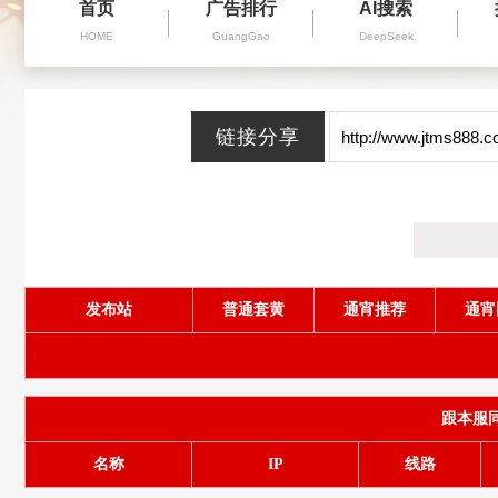
首页
广告排行
AI搜索
HOME
GuangGao
DeepSeek
发布站
普通套黄
通宵推荐
通宵
跟本服同服
名称
IP
线路