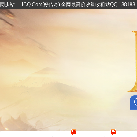
同步站：HCQ.Com(好传奇) 全网最高价收量收租站QQ:18818