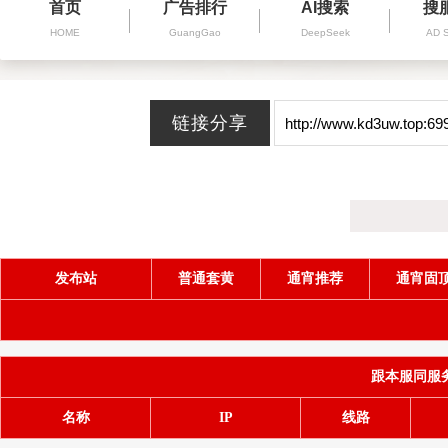
首页
广告排行
AI搜索
搜
HOME
GuangGao
DeepSeek
AD 
发布站
普通套黄
通宵推荐
通宵固
跟本服同服务器(
名称
IP
线路