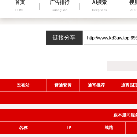
首页
广告排行
AI搜索
搜
HOME
GuangGao
DeepSeek
AD 
发布站
普通套黄
通宵推荐
通宵固
跟本服同服务器(
名称
IP
线路