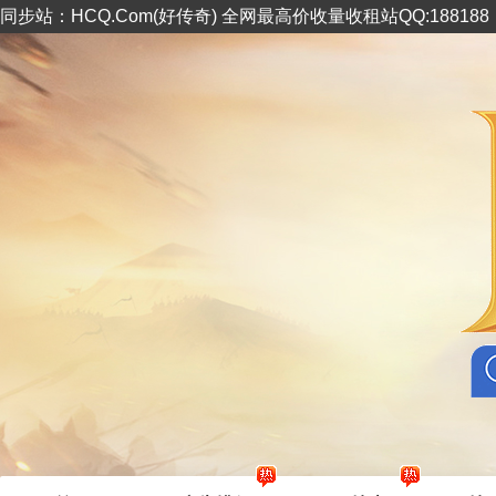
同步站：HCQ.Com(好传奇) 全网最高价收量收租站QQ:18818