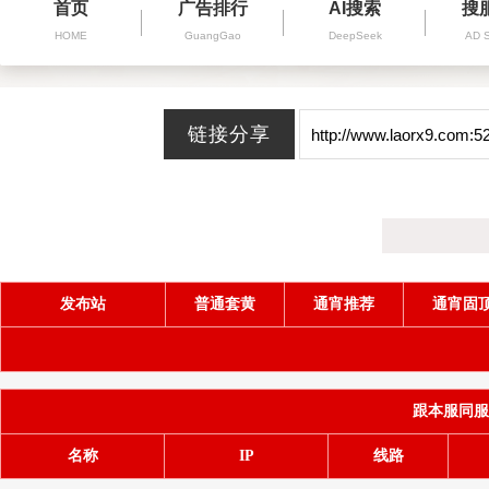
首页
广告排行
AI搜索
搜
HOME
GuangGao
DeepSeek
AD 
发布站
普通套黄
通宵推荐
通宵固
跟本服同服务器
名称
IP
线路