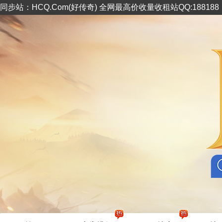
同步站：HCQ.Com(好传奇) 全网最高价收量收租站QQ:18818