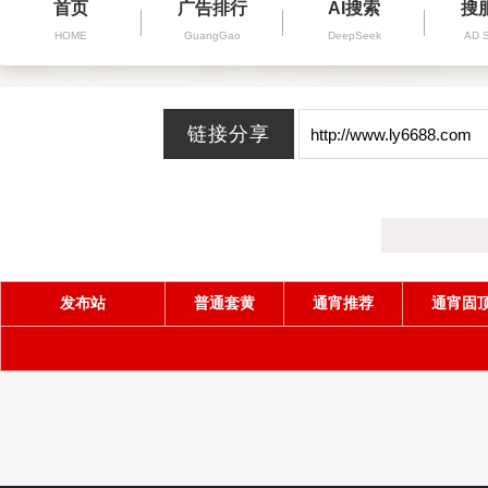
首页
广告排行
AI搜索
搜
HOME
GuangGao
DeepSeek
AD 
发布站
普通套黄
通宵推荐
通宵固