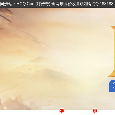
同步站：HCQ.Com(好传奇) 全网最高价收量收租站QQ:18818