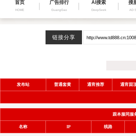
首页
广告排行
AI搜索
搜
HOME
GuangGao
DeepSeek
AD 
发布站
普通套黄
通宵推荐
通宵固
跟本服同服务器(
名称
IP
线路