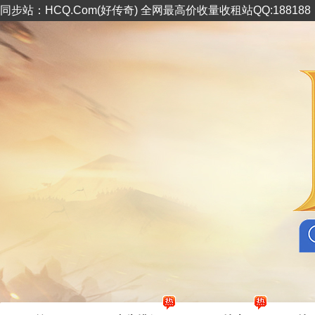
同步站：HCQ.Com(好传奇) 全网最高价收量收租站QQ:18818