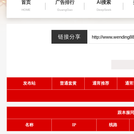
首页
广告排行
AI搜索
HOME
GuangGao
DeepSeek
发布站
普通套黄
通宵推荐
通宵
跟本服同服务
名称
IP
线路