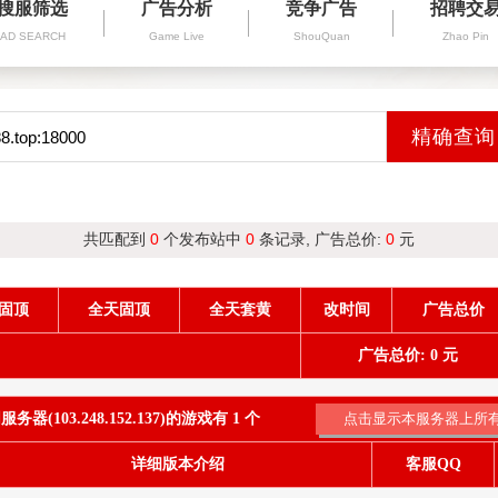
搜服筛选
广告分析
竞争广告
招聘交
AD SEARCH
Game Live
ShouQuan
Zhao Pin
共匹配到
0
个发布站中
0
条记录, 广告总价:
0
元
固顶
全天固顶
全天套黄
改时间
广告总价
广告总价: 0 元
器(103.248.152.137)的游戏有 1 个
详细版本介绍
客服QQ