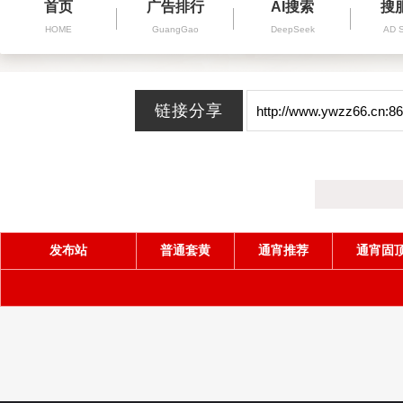
首页
广告排行
AI搜索
搜
HOME
GuangGao
DeepSeek
AD 
发布站
普通套黄
通宵推荐
通宵固