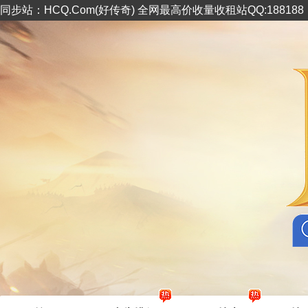
同步站：HCQ.Com(好传奇) 全网最高价收量收租站QQ:18818