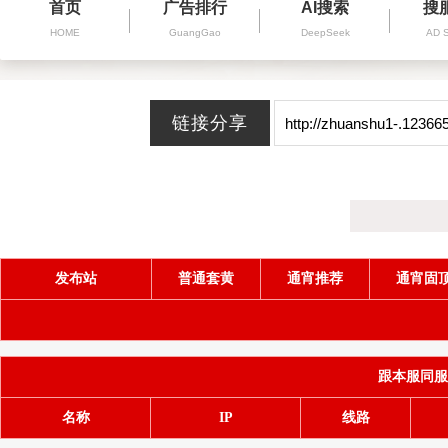
首页
广告排行
AI搜索
搜
HOME
GuangGao
DeepSeek
AD 
发布站
普通套黄
通宵推荐
通宵固
跟本服同服务器
名称
IP
线路