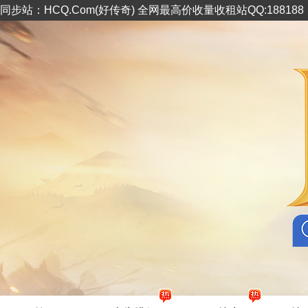
同步站：HCQ.Com(好传奇) 全网最高价收量收租站QQ:18818