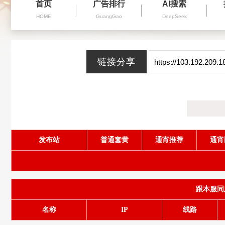
首页
广告排行
AI搜索
HOME
GuangGao
DeepSeek
发布站
普通套黄
通宵推荐
通宵
跟本服同服务
名称
IP
线路