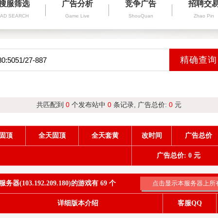
搜服筛选
广告分析
竞争广告
招聘交
AD SEARCH
Game Live
ShouQuan
Zhao Pin
共匹配到
0
个发布站中
0
条记录, 广告总价:
0
元
固顶
全天固顶
全天套黄
改时间
广告总价
广告总价: 0 元
器(103.192.209.180)的游戏有 69 个
详细版本介绍
客服QQ