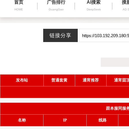
首页
广告排行
AI搜索
搜
HOME
GuangGao
DeepSeek
AD 
发布站
普通套黄
通宵推荐
通宵固
跟本服同服务器(
名称
IP
线路