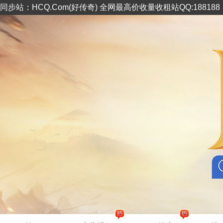
同步站：HCQ.Com(好传奇) 全网最高价收量收租站QQ:18818