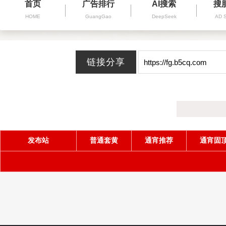
首页
广告排行
AI搜索
搜
HOME
GuangGao
DeepSeek
AD 
发布站
普通套黄
通宵推荐
通宵固