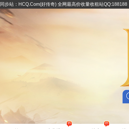
同步站：HCQ.Com(好传奇) 全网最高价收量收租站QQ:18818