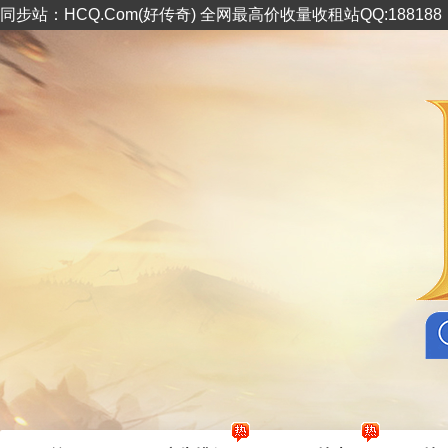
同步站：HCQ.Com(好传奇) 全网最高价收量收租站QQ:18818