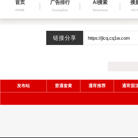
首页
广告排行
AI搜索
搜
HOME
GuangGao
DeepSeek
AD 
发布站
普通套黄
通宵推荐
通宵固