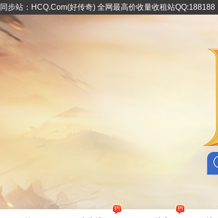
同步站：HCQ.Com(好传奇) 全网最高价收量收租站QQ:18818