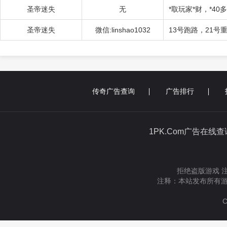
圣帝迷失
无
*取玩家*财，*4
圣帝迷失
微信:linshao1032
13号跑路，21号
传奇广告查询
广告排行
1PK.Com广告在线
拒绝盗版游戏 
注释：本站发布所有游
C