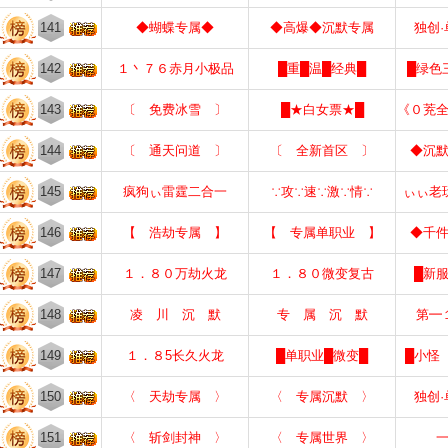
141
◆蝴蝶专属◆
◆高爆◆沉默专属
独创
142
１丶７６赤月小极品
█重█温█经典█
█绿色
143
〔 免费冰雪 〕
█★白女票★█
《０茺
144
〔 通天问道 〕
〔 全新首区 〕
◆沉
145
疯狗ぃ雷霆二合一
∵攻∵速∵激∵情∵
ぃぃ老
146
【 浩劫专属 】
【 专属单职业 】
◆千
147
１．８０万劫火龙
１．８０微变复古
█新
148
凌 川 沉 默
专 属 沉 默
第━
149
１．８5长久火龙
█单职业█微变█
█小怪
150
〈 天劫专属 〉
〈 专属沉默 〉
独创
151
〈 斩剑封神 〉
〈 专属世界 〉