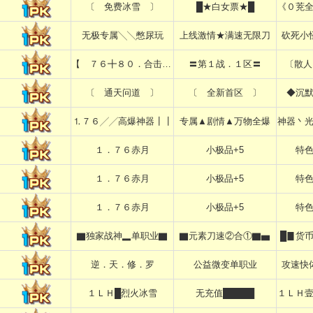
〔 免费冰雪 〕
█★白女票★█
《０茺
无极专属╲╲憋尿玩
上线激情★满速无限刀
砍死小
【 ７６╋８０．合击 】
〓第１战．１区〓
〔散人
〔 通天问道 〕
〔 全新首区 〕
◆沉
⒈７６╱╱高爆神器┃┃
专属▲剧情▲万物全爆
神器丶
１．７６赤月
小极品+5
特
１．７６赤月
小极品+5
特
１．７６赤月
小极品+5
特
▇独家战神▂单职业▇
▇元素刀速②合①▇▅
█▊货
逆．天．修．罗
公益微变单职业
攻速快
１ＬＨ█烈火冰雪
无充值█████
１ＬＨ