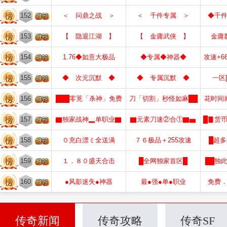
152
＜ 问鼎之战 ＞
＜ 千件专属 ＞
◆千
153
【 隐退江湖 】
【 金庸武侠 】
金庸
154
1.76◆如意大极品
◆专属◆神器◆
攻速+6
155
◆ 次元沉默 ◆
◆ 专属沉默 ◆
一区
156
███零茺「杀神」免费
刀「切割」秒怪如麻██
花时间
157
▇独家战神▂单职业▇
▇元素刀速②合①▇▅
█▊货
158
０充白漂ミ全送满
７６极品＋255攻速
█超
159
１．８０盛天合击
█全网独家首区█
██独
160
●风影迷失●神器
最●强●单●职业
免费
传奇新闻
传奇攻略
传奇SF