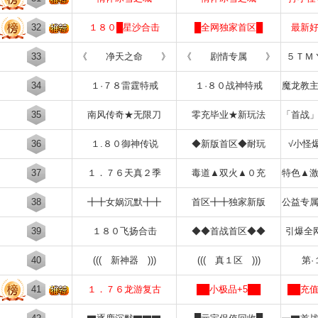
32
１８０█星沙合击
█全网独家首区█
最新
33
《 净天之命 》
《 剧情专属 》
５ＴＭ
34
１·７８雷霆特戒
１·８０战神特戒
魔龙教
35
南风传奇★无限刀
零充毕业★新玩法
「首战
36
１.８０御神传说
◆新版首区◆耐玩
√小怪
37
１．７６天真２季
毒道▲双火▲０充
特色▲
38
╋╋女娲沉默╋╋
首区╋╋独家新版
公益专
39
１８０飞扬合击
◆◆首战首区◆◆
引爆全
40
((( 新神器 )))
((( 真１区 )))
第·
41
１．７６龙游复古
██小极品+5██
██充