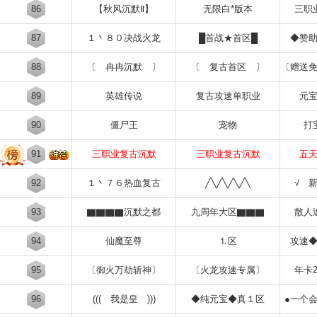
86
【秋风沉默Ⅱ】
无限白*版本
三职
87
１丶８０决战火龙
█首战★首区█
◆赞
88
〔 冉冉沉默 〕
〔 复古首区 〕
〔赠送
89
英雄传说
复古攻速单职业
元
90
僵尸王
宠物
打
91
三职业复古沉默
三职业复古沉默
五
92
１丶７６热血复古
╱╲╱╲╱╲╱╲
√ 
93
▇▇▇▇沉默之都
九周年大区▇▇▇
散人
94
仙魔至尊
⒈区
攻速
95
〔御火万劫斩神〕
〔火龙攻速专属〕
年卡
96
((( 我是皇 )))
◆纯元宝◆真１区
●一个