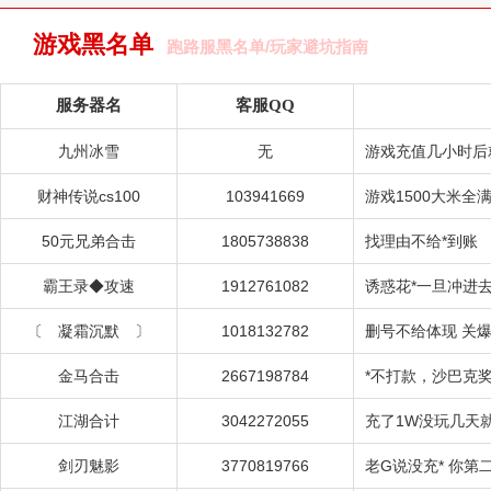
游戏黑名单
跑路服黑名单/玩家避坑指南
服务器名
客服QQ
九州冰雪
无
游戏充值几小时后
财神传说cs100
103941669
游戏1500大米全
50元兄弟合击
1805738838
找理由不给*到账
霸王录◆攻速
1912761082
诱惑花*一旦冲进去
〔 凝霜沉默 〕
1018132782
删号不给体现 关
金马合击
2667198784
*不打款，沙巴克
江湖合计
3042272055
充了1W没玩几天
剑刃魅影
3770819766
老G说没充* 你第