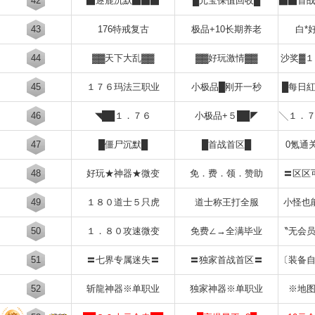
42
▇逐鹿沉默▇▇▇
█元宝保值回收█
▅▇首
43
176特戒复古
极品+10长期养老
白*
44
▓▓天下大乱▓▓
▓▓好玩激情▓▓
沙奖▓
45
１７６玛法三职业
小极品█刚开一秒
█每日
46
◥██１．７６
小极品+５██◤
╲１．
47
█僵尸沉默█
█首战首区█
0氪通
48
好玩★神器★微变
免．费．领．赞助
〓区区
49
１８０道士５只虎
道士称王打全服
小怪也
50
１．８０攻速微变
免费∠→全满毕业
〝无会
51
〓七界专属迷失〓
〓独家首战首区〓
〔装备
52
斩龍神器※单职业
独家神器※单职业
※地