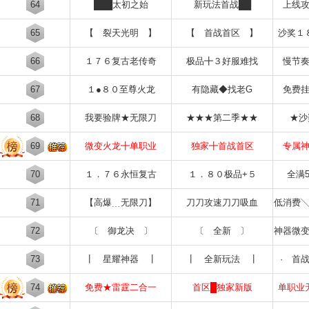
64
███太初之始
新玩法首战██
上线
65
【 裂天光明 】
【 首战首区 】
沙奖１
66
１７６复古老传奇
极品╋３好服难找
慢节
67
１●８０至尊火龙
有隐藏◆找老G
免费
68
我要验牌★无限刀
★★★第二季★★
★沙
69
微变火龙╋单职业
独家╋首战首区
专属
70
１．７６永恒复古
１．８０极品+５
全满
71
【高爆﹍无限刀】
刀刀攻速刀刀吸血
低消费
72
〔 御龙决 〕
〔 全新 〕
神器微
73
┃ 星耀神器 ┃
┃ 全新玩法 ┃
· 首
74
免费★雷霆二合一
首区█独家新版
单职业