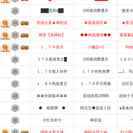
21
███龙凤Ⅱ██
100满消费通关
微变
22
百战火龙★单职业
〓首战首区〓
★零
23
神灵【洛神诀】
◆◆神器激情◆◆
靠装备
24
１．７６赤月
小极品+5
特
25
１７６霸者复古█
100满消费通关
１８０
26
１．７６散人传奇
１.７６特色免费
灬1．7
27
１．８０热血复古
１．７６开天终极
合区
28
〓〓全新版本〓〓
首战保底18888
连续十
29
◆ 狼图腾 ◆
纯元宝◆首战１区
●装备
30
╋红名村╋
单职业
31
情怀冰雪之城
情怀冰雪之城
打小怪