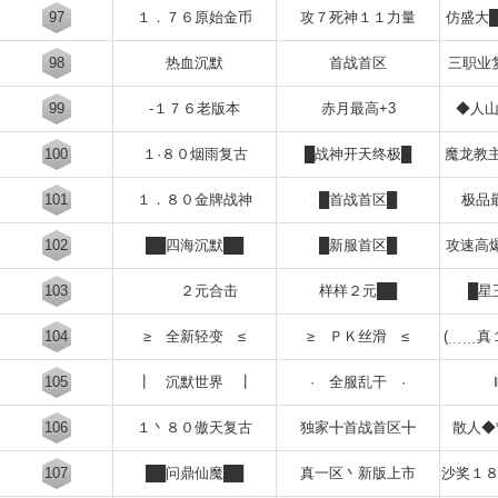
97
１．７６原始金币
攻７死神１１力量
仿盛大
98
热血沉默
首战首区
三职业
99
-１７６老版本
赤月最高+3
◆人
100
１·８０烟雨复古
█战神开天终极█
魔龙教
101
１．８０金牌战神
█首战首区█
极品
102
██四海沉默██
█新服首区█
攻速高
103
２元合击
样样２元██
█星
104
≥ 全新轻变 ≤
≥ ＰＫ丝滑 ≤
(﹍﹍真
105
┃ 沉默世界 ┃
· 全服乱干 ·
106
１丶８０傲天复古
独家╋首战首区╋
散人◆
107
██问鼎仙魔██
真一区丶新版上市
沙奖１