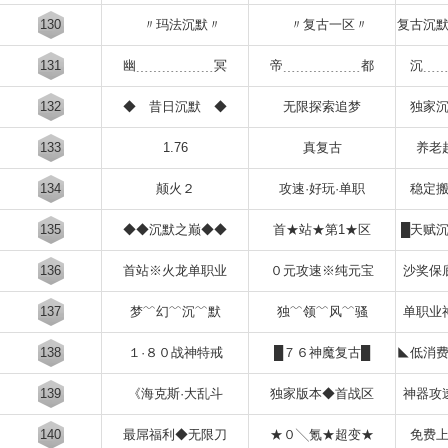
130
〃玛法沉默〃
〃复古一区〃
复古沉
131
幽﹍﹍﹍﹍﹍﹍冥
帝﹍﹍﹍﹍﹍﹍都
沉﹍
132
◆ 昔日沉默 ◆
无限探索追梦
独家
133
1.76
真复古
养老
134
颠火２
攻速·好玩·单职
稳定
135
◆◆沉默之巅◆◆
首★站★第1★区
█天赋
136
首站※火龙单职业
０元攻速※纯元宝
沙奖保
137
梦﹌幻﹌沉﹌默
独﹌领﹌风﹌骚
单职业
138
１·８０战神特戒
█７６神魔复古█
◣低消
139
《海克斯·大乱斗
独家版本◆首战区
神器攻
140
最屌福利◆无限刀
★０╲氪★超变★
免费