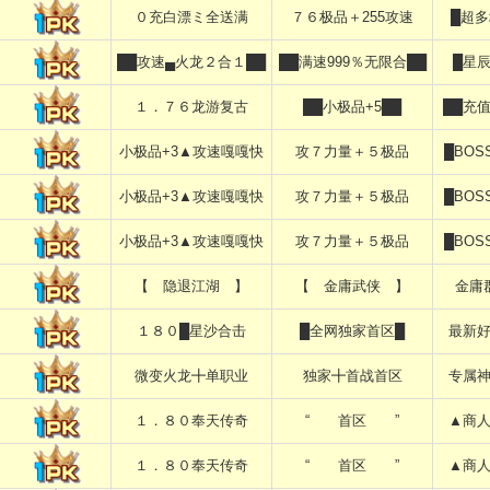
０充白漂ミ全送满
７６极品＋255攻速
█超
██攻速▄火龙２合１██
██满速999％无限合██
█星
１．７６龙游复古
██小极品+5██
██充
小极品+3▲攻速嘎嘎快
攻７力量＋５极品
█BO
小极品+3▲攻速嘎嘎快
攻７力量＋５极品
█BO
小极品+3▲攻速嘎嘎快
攻７力量＋５极品
█BO
【 隐退江湖 】
【 金庸武侠 】
金庸
１８０█星沙合击
█全网独家首区█
最新
微变火龙╋单职业
独家╋首战首区
专属
１．８０奉天传奇
“ 首区 ”
▲商
１．８０奉天传奇
“ 首区 ”
▲商