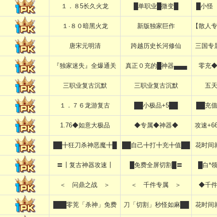
１．８5长久火龙
█单职业█微变█
█小怪
１·８０暗黑火龙
新版独家巨作
【散人
唐宋元明清
跨越历史长河修仙
三国专
『独家迷失』全爆通关
真正０充的█神器▄▄▄
零充
三职业复古沉默
三职业复古沉默
五
１．７６龙游复古
██小极品+5██
██充
1.76◆如意大极品
◆专属◆神器◆
攻速+6
██╋狂刀杀神恶魔╋█
██自己╋打╋充╋值██
花时间
〓┃复古神器攻速┃
█免费全屏切割█〓
█白*
＜ 问鼎之战 ＞
＜ 千件专属 ＞
◆千
███零茺「杀神」免费
刀「切割」秒怪如麻██
花时间