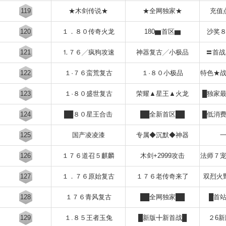
119
★木剑传说★
★全网独家★
充值
120
１．８０传奇火龙
180▆首区▆
沙奖
121
⒈７６╱疯狗攻速
神器复古╱小极品
〓首战
122
１·７６蛮荒复古
１·８０小极品
特色★
123
１·８０盛世复古
荣耀▲星王▲火龙
█独家
124
██８０星王合击
██全新首区██
█低消
125
国产凌凌漆
专属◆沉默◆神器
126
１７６道召５麒麟
木剑+2999攻击
法师７
127
１．７６原始复古
１７６老传奇来了
双烈火
128
１７６青风复古
██全网独家██
█首
129
１.８５王者玉兔
█新版╋新首战█
２6