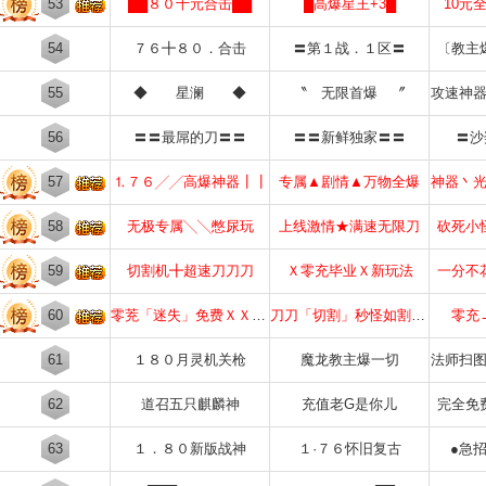
53
██８０十元合击██
█高爆星王+3█
10元
54
７６╋８０．合击
〓第１战．１区〓
〔教主
55
◆ 星澜 ◆
〝 无限首爆 〞
攻速神
56
〓〓最屌的刀〓〓
〓〓新鲜独家〓〓
〓沙
57
⒈７６╱╱高爆神器┃┃
专属▲剧情▲万物全爆
神器丶
58
无极专属╲╲憋尿玩
上线激情★满速无限刀
砍死小
59
切割机╋超速刀刀刀
Ｘ零充毕业Ｘ新玩法
一分不
60
零茺「迷失」免费ＸＸＸＸＸ
刀刀「切割」秒怪如割草ＸＸ
零充
61
１８０月灵机关枪
魔龙教主爆一切
法师扫
62
道召五只麒麟神
充值老G是你儿
完全免
63
１．８０新版战神
１·７６怀旧复古
●急