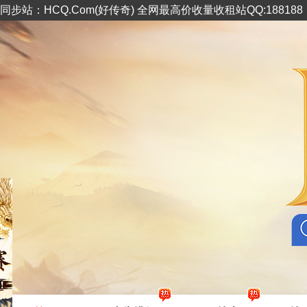
同步站：HCQ.Com(好传奇) 全网最高价收量收租站QQ:18818