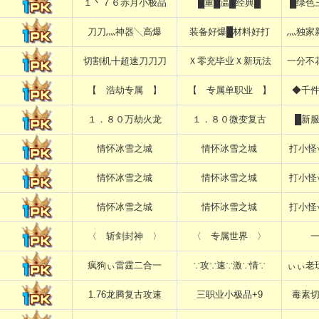
１丶７６赤月小极品
█重█温█经典█
█绿色
刀刀灬神器╲高爆
装备好爆█材料好打
灬独家
切割机╋超速刀刀刀
Ｘ零充毕业Ｘ新玩法
一分不
【 浩劫专属 】
【 专属单职业 】
◆千
１．８０万劫火龙
１．８０微变复古
█新
情怀冰雪之城
情怀冰雪之城
打小怪
情怀冰雪之城
情怀冰雪之城
打小怪
情怀冰雪之城
情怀冰雪之城
打小怪
〈 斩剑封神 〉
〈 专属世界 〉
疯狗ぃ雷霆二合一
∵攻∵速∵激∵情∵
ぃぃ老
1.76龙腾复古攻速
三职业小极品+9
毒素