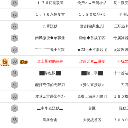
75
１·７６切割攻速
免费∠→专属极品
复古微
76
１．７６永恒复古
１．８０极品+５
全满
77
九霄沉默
复古[独家生态]
三职业1
78
南风微变◆单职业
独创◆首战①区
专属神
79
﹌﹌﹌﹌鬼王沉默
★23元★丝滑起飞
无敌攻
80
道士带鲲鹏巨兽
攻速元素▃微变
不玩
81
██杀红眼██
██第二季██
╋╋首
82
能打充值的无限刀
＜赞助直接领＞
刀
83
攻速∠雷霆②合①
免费→满速无限刀
１８０
84
▃中华老沉默▃
首区
沉默
85
凤舞合击
大统战首区
７６８