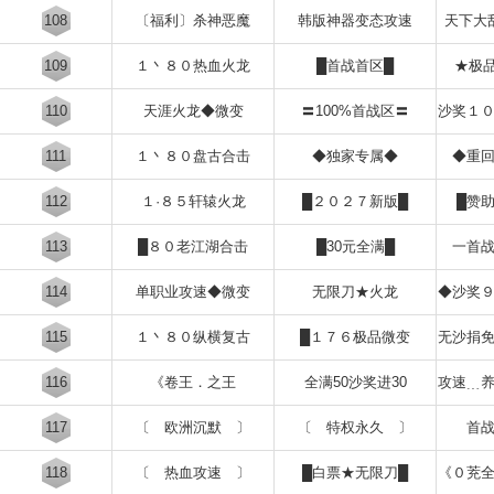
108
〔福利〕杀神恶魔
韩版神器变态攻速
天下大
109
１丶８０热血火龙
█首战首区█
★极
110
天涯火龙◆微变
〓100%首战区〓
沙奖１
111
１丶８０盘古合击
◆独家专属◆
◆重
112
１·８５轩辕火龙
█２０２７新版█
█赞
113
█８０老江湖合击
█30元全满█
一首
114
单职业攻速◆微变
无限刀★火龙
◆沙奖
115
１丶８０纵横复古
█１７６极品微变
无沙捐
116
《卷王．之王
全满50沙奖进30
攻速﹍
117
〔 欧洲沉默 〕
〔 特权永久 〕
首
118
〔 热血攻速 〕
█白票★无限刀█
《０茺