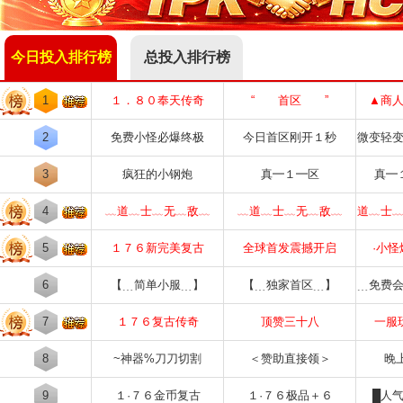
今日投入排行榜
总投入排行榜
1
１．８０奉天传奇
“ 首区 ”
▲商
2
免费小怪必爆终极
今日首区刚开１秒
微变轻
3
疯狂的小钢炮
真━１━区
真━
4
﹏道﹏士﹏无﹏敌﹏
﹏道﹏士﹏无﹏敌﹏
道﹏士
5
１７６新完美复古
全球首发震撼开启
·小
6
【﹍简单小服﹍】
【﹍独家首区﹍】
﹍免费
7
１７６复古传奇
顶赞三十八
一服
8
~神器%刀刀切割
＜赞助直接领＞
晚
9
１·７６金币复古
１·７６极品＋６
█人