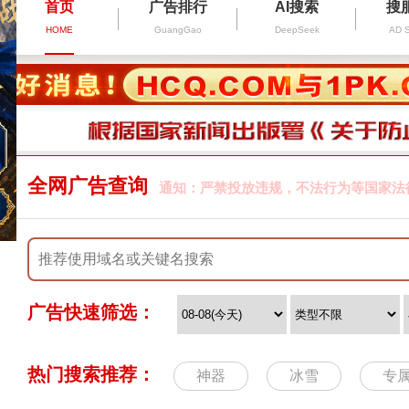
首页
广告排行
AI搜索
搜
HOME
GuangGao
DeepSeek
AD 
全网广告查询
通知：严禁投放违规，不法行为等国家法
广告快速筛选：
热门搜索推荐：
神器
冰雪
专