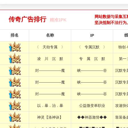
网站数据匀采集互
传奇广告排行
精准1PK
坚决抵制不法行为
排名
名称
IP
〈 天劫专属 〉
〈 专属沉默 〉
独创
凌 川 沉 默
专 属 沉 默
第━
封——————魔
峡——————谷
沉默专
封——————魔
峡——————谷
沉默专
封——————魔
峡——————谷
沉默专
以．暴．治．暴
公益微变单职业
攻速快
神灵【洛神诀】
◆◆神器激情◆◆
靠装备