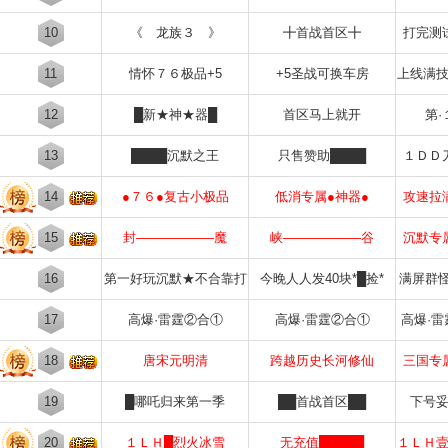
10
《 龙族３ 》
╋首战首区╋
打完测
11
情怀７６极品+5
+5圣战可换车房
上线满
12
█新★神★器█
首区马上就开
第·
13
████沉默之王
只售赞助████
１ＤＤ
14
●７６●复古小极品
低消专属●神器●
攻速拉
15
封——————魔
峡——————谷
沉默专
16
第一好玩沉默★不合靠打
今晚人人发40块*█捡*
满屏群
17
高爆·雷霆②合①
高爆·雷霆②合①
高爆·
18
唐宋元明清
跨越历史长河修仙
三国专
19
█哪吒归来第一季
██首战首区██
下号
20
１ＬＨ█烈火冰雪
无充值█████
１ＬＨ