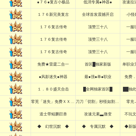
●７６●复古小极品
低消专属●神器●
攻速拉
１７６新完美复古
全球首发震撼开启
·小
１７６复古传奇
顶赞三十八
一服
１７６复古传奇
顶赞三十八
一服
１７６复古传奇
顶赞三十八
一服
免费★雷霆二合一
首区█独家新版
单职业
●风影迷失●神器
最●强●单●职业
免费
１．８０盛天合击
█全网独家首区█
██独
零茺「迷失」免费ＸＸＸＸＸ
刀刀「切割」秒怪如割草ＸＸ
零充
道士带鲲鹏巨兽
攻速元素▃微变
不玩
◆ 幻世沉默 ◆
◆ 专属沉默 ◆
◆新