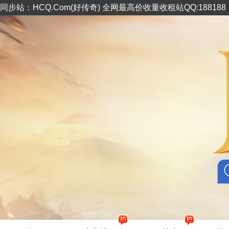
同步站：HCQ.Com(好传奇) 全网最高价收量收租站QQ:18818