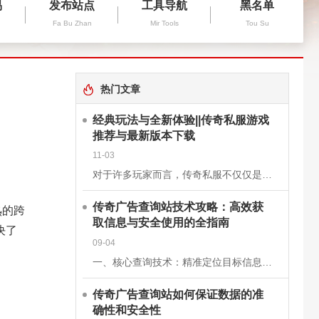
易
发布站点
工具导航
黑名单
Fa Bu Zhan
Mir Tools
Tou Su
热门文章
经典玩法与全新体验||传奇私服游戏
推荐与最新版本下载
11-03
对于许多玩家而言，传奇私服不仅仅是一款游戏，更是一段青春的回忆。它继承了经典《传奇》的核心玩法，保留了战士、法师、道士三大职业的经典设定，同时在画面、操作和系统上进行了优化升级，让老玩家找回曾经的激情
传奇广告查询站技术攻略：高效获
熟的跨
取信息与安全使用的全指南
决了
09-04
一、核心查询技术：精准定位目标信息关键词组合搜索基础关键词：使用“传奇私服”“新开传奇”“传奇开服表”等核心词，快速定位查询站。进阶组合：结合版本（如“1.76复古传奇”）、区服（如“双线三区”）、特
传奇广告查询站如何保证数据的准
确性和安全性