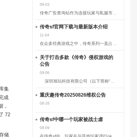
09-03
传奇广告查询站作为连接玩家与私服市场的核心平台，其数据的准确性和安全性直接关系到用户体验、市场信任度及行业生态健康。为构建可靠的数据体系，平台需从技术架构、流程管理、法律合规等多维度构建防护网。以下从
传奇sf官网下载与最新版本介绍
11-04
在众多经典游戏之中，传奇系列一直占据着不可替代的地位。无论是当年在网吧里与朋友并肩作战的热血时刻，还是如今在手机或电脑上重温那段激情岁月，传奇sf都以其独特的魅力吸引着无数玩家。而随着技术的发展和玩家
关于打击多款《传奇》侵权游戏的
公告
09-06
深圳旭玩科技有限公司（以下简称“我司”）依据相关转授权文件获得原始著作权人韩国亚拓士软件有限公司针对《LegendofMirII》（中文名：《传奇》）网
库集
重庆趣传奇20250826维权公告
完成
08-26
据，
了
72
传奇sf中哪一个玩家被战士虐
09-09
存储
在传奇sf中，玩家在与其他玩家进行pk时，有时会被对方的技能击中，也有时会被对方战士击杀。虽然战士在游戏前期，在技能上没有法师给力，但是战士有绝对的优势，特别是战士的防御和血量，完全可以抵挡住对方的伤