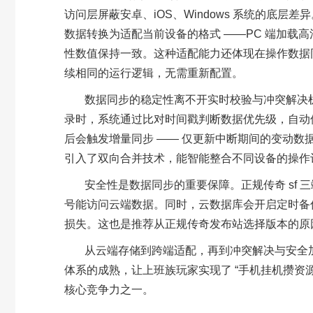
访问层屏蔽安卓、
iOS
、
Windows
系统的底层差异
数据转换为适配当前设备的格式
——PC
端加载高
性数值保持一致。这种适配能力还体现在操作数据
续相同的运行逻辑，无需重新配置。
数据同步的稳定性离不开
实时校验与冲突解决
录时，系统通过比对时间戳判断数据优先级，自动
后会触发增量同步
——
仅更新中断期间的变动数
引入了双向合并技术，能智能整合不同设备的操作
安全性是数据同步的重要保障。正规传奇
sf
三
号能访问云端数据。同时，云数据库会开启定时备
损失。这也是推荐从正规传奇发布站选择版本的原
从云端存储到跨端适配，再到冲突解决与安全
体系的成熟，让上班族玩家实现了
“
手机挂机攒资
核心竞争力之一。