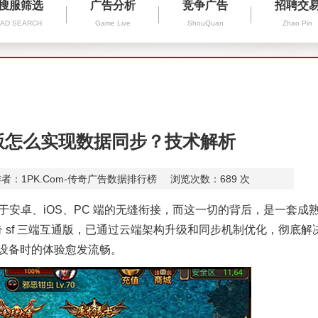
搜服筛选
广告分析
竞争广告
招聘交
AD SEARCH
Game Live
ShouQuan
Zhao Pin
通版怎么实现数据同步？技术解析
者：1PK.Com-传奇广告数据排行榜
浏览次数：
689
次
于安卓、
iOS
、
PC
端的无缝衔接，而这一切的背后，是一套成
奇
sf
三端互通版，已通过云端架构升级和同步机制优化，彻底解
设备时的体验愈发流畅。