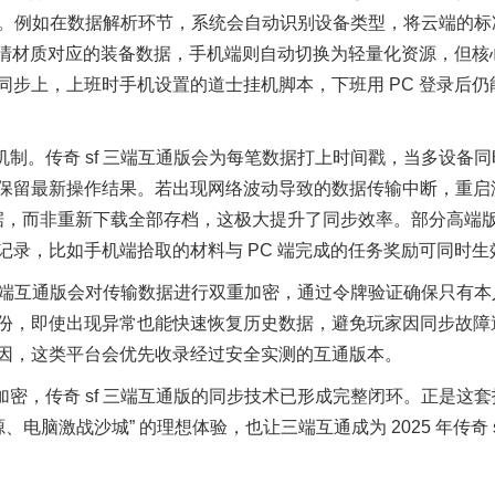
。例如在数据解析环节，系统会自动识别设备类型，将云端的标
清材质对应的装备数据，手机端则自动切换为轻量化资源，但核
同步上，上班时手机设置的道士挂机脚本，下班用
PC
登录后仍
机制
。传奇
sf
三端互通版会为每笔数据打上时间戳，当多设备同
保留最新操作结果。若出现网络波动导致的数据传输中断，重启
据，而非重新下载全部存档，这极大提升了同步效率。部分高端
记录，比如手机端拾取的材料与
PC
端完成的任务奖励可同时生
端互通版会对传输数据进行双重加密，通过令牌验证确保只有本
份，即使出现异常也能快速恢复历史数据，避免玩家因同步故障
因，这类平台会优先收录经过安全实测的互通版本。
加密，传奇
sf
三端互通版的同步技术已形成完整闭环。正是这套
源、电脑激战沙城
”
的理想体验，也让三端互通成为
2025
年传奇