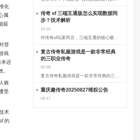
准化
传奇 sf 三端互通版怎么实现数据同
心属
步？技术解析
能延
10-29
对传奇sf玩家而言，三端互通的核心吸引力在于安卓、iOS、PC端的无缝衔接，而这一切的背后，是一套成熟的跨平台数据同步技术体系在支撑。2025年主流的传奇sf三端互通版，已通过云端架构升级和同步机制优
时登
复古传奇私服游戏是一款非常经典
游戏
的三职业传奇
版本还
09-08
效。
复古传奇私服游戏是一款非常经典的三职业传奇手游，这款经典传奇手游完美继承了经典的战法道三大职业玩法，多种技能可以学习去挑战强大的boss，感兴趣的玩家快来下载体验吧!复古传奇私服游戏介绍一款复古传奇手
人账
重庆趣传奇20250827维权公告
遭受
08-27
技术
sf
的