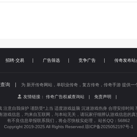
招聘·交易
广告筛选
竞争广告
传奇发布站
线查询 |
为 新开传奇网站，单职业传奇，复古传奇，传奇手游 提供一
友情链接：
传奇广告权威查询站
|
免责声明
|
 注意自我保护 谨防受*上当 适度游戏益脑 沉迷游戏伤身 合理安排时间
有游戏信息，均来自互联网，与本站无关，请玩家仔细辨认游戏信息的真实
有不良信息举报联系我们，将会尽快核实处理， 站长QQ：56862
Copyright 2019-2025 All Rights Reserved.
琼ICP备2025052197号-1