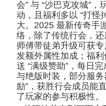
会
”
与
“
沙巴克攻城
”
，
动，且福利多以
“
打怪
大。
2025
最新传奇手
络，除了传统行会，
师傅带徒弟升级可获专
发额外属性加成；福利
送
“
满级赞助
”
，每日完
与绝版时装，部分服务
励
”
，获胜行会成员能
了玩家的参与积极性。