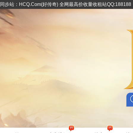
同步站：HCQ.Com(好传奇) 全网最高价收量收租站QQ:18818