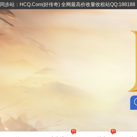
同步站：HCQ.Com(好传奇) 全网最高价收量收租站QQ:18818