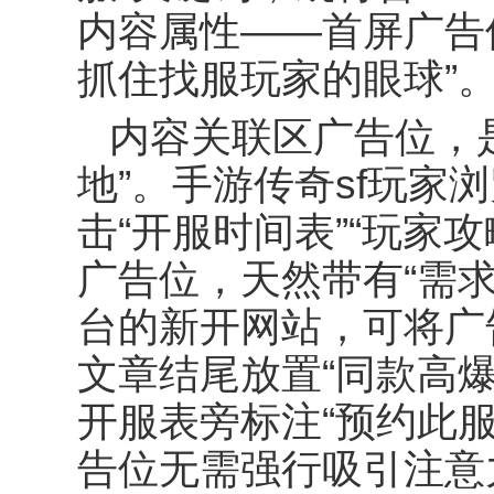
内容属性
——
首屏广告
抓住找服玩家的眼球
”
内容关联区广告位，
地
”
。手游传奇
sf
玩家浏
击
“
开服时间表
”“
玩家攻
广告位，天然带有
“
需
台的新开网站，可将广
文章结尾放置
“
同款高
开服表旁标注
“
预约此
告位无需强行吸引注意