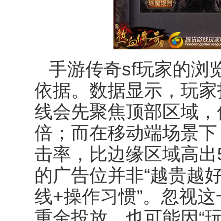
手游传奇
sf
玩家的浏
依据。数据显示，玩家
线会先聚焦顶部区域，
倍；而在移动端场景下
击率，比边缘区域高出
的广告位并非
“
越贵越
线
+
操作习惯
”
。忽视这
重金投放，也可能因
“