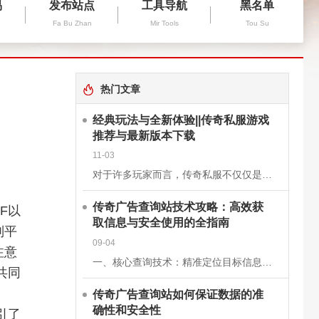
易
发布站点
工具导航
黑名单
Fa Bu Zhan
Mir Tools
Tou Su
热门文章
经典玩法与全新体验||传奇私服游戏
推荐与最新版本下载
11-03
对于许多玩家而言，传奇私服不仅仅是一款游戏，更是一段青春的回忆。它继承了经典《传奇》的核心玩法，保留了战士、法师、道士三大职业的经典设定，同时在画面、操作和系统上进行了优化升级，让老玩家找回曾经的激情
传奇广告查询站技术攻略：高效获
F以
取信息与安全使用的全指南
则平
09-04
注意
一、核心查询技术：精准定位目标信息关键词组合搜索基础关键词：使用“传奇私服”“新开传奇”“传奇开服表”等核心词，快速定位查询站。进阶组合：结合版本（如“1.76复古传奇”）、区服（如“双线三区”）、特
共同
传奇广告查询站如何保证数据的准
确性和安全性
引了