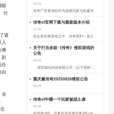
09-03
都能
传奇广告查询站作为连接玩家与私服市场的核心平台，其数据的准确性和安全性直接关系到用户体验、市场信任度及行业生态健康。为构建可靠的数据体系，平台需从技术架构、流程管理、法律合规等多维度构建防护网。以下从
、分
传奇sf官网下载与最新版本介绍
11-04
了诸
在众多经典游戏之中，传奇系列一直占据着不可替代的地位。无论是当年在网吧里与朋友并肩作战的热血时刻，还是如今在手机或电脑上重温那段激情岁月，传奇sf都以其独特的魅力吸引着无数玩家。而随着技术的发展和玩家
深入
关于打击多款《传奇》侵权游戏的
仿佛
公告
。剧
09-06
线任
深圳旭玩科技有限公司（以下简称“我司”）依据相关转授权文件获得原始著作权人韩国亚拓士软件有限公司针对《LegendofMirII》（中文名：《传奇》）网
自由
重庆趣传奇20250826维权公告
08-26
。在
传奇sf中哪一个玩家被战士虐
和
09-09
的生
在传奇sf中，玩家在与其他玩家进行pk时，有时会被对方的技能击中，也有时会被对方战士击杀。虽然战士在游戏前期，在技能上没有法师给力，但是战士有绝对的优势，特别是战士的防御和血量，完全可以抵挡住对方的伤