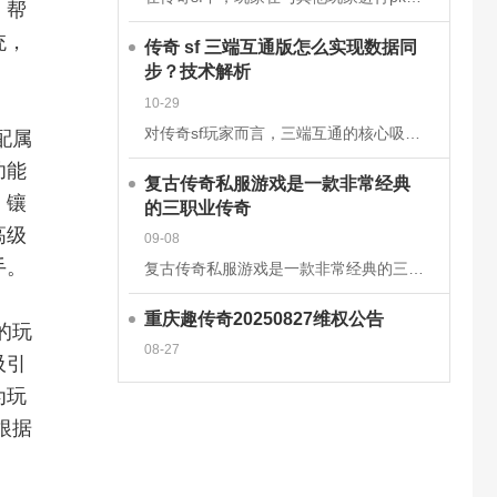
、帮
统，
传奇 sf 三端互通版怎么实现数据同
步？技术解析
10-29
对传奇sf玩家而言，三端互通的核心吸引力在于安卓、iOS、PC端的无缝衔接，而这一切的背后，是一套成熟的跨平台数据同步技术体系在支撑。2025年主流的传奇sf三端互通版，已通过云端架构升级和同步机制优
配属
功能
复古传奇私服游戏是一款非常经典
、镶
的三职业传奇
高级
09-08
手。
复古传奇私服游戏是一款非常经典的三职业传奇手游，这款经典传奇手游完美继承了经典的战法道三大职业玩法，多种技能可以学习去挑战强大的boss，感兴趣的玩家快来下载体验吧!复古传奇私服游戏介绍一款复古传奇手
重庆趣传奇20250827维权公告
的玩
08-27
吸引
为玩
根据