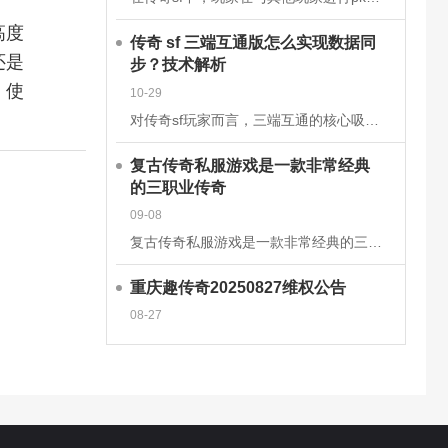
高度
传奇 sf 三端互通版怎么实现数据同
还是
步？技术解析
，使
10-29
对传奇sf玩家而言，三端互通的核心吸引力在于安卓、iOS、PC端的无缝衔接，而这一切的背后，是一套成熟的跨平台数据同步技术体系在支撑。2025年主流的传奇sf三端互通版，已通过云端架构升级和同步机制优
复古传奇私服游戏是一款非常经典
的三职业传奇
09-08
复古传奇私服游戏是一款非常经典的三职业传奇手游，这款经典传奇手游完美继承了经典的战法道三大职业玩法，多种技能可以学习去挑战强大的boss，感兴趣的玩家快来下载体验吧!复古传奇私服游戏介绍一款复古传奇手
重庆趣传奇20250827维权公告
08-27