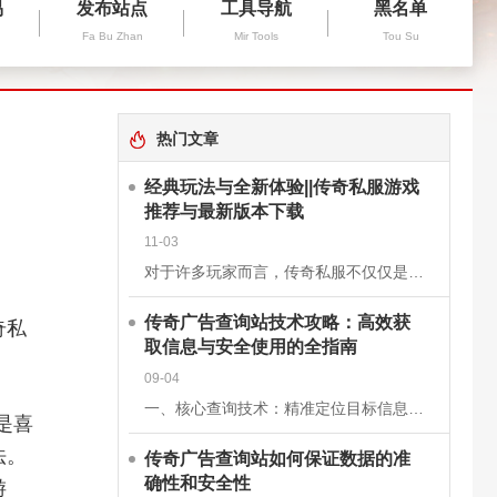
易
发布站点
工具导航
黑名单
Fa Bu Zhan
Mir Tools
Tou Su
热门文章
经典玩法与全新体验||传奇私服游戏
推荐与最新版本下载
11-03
对于许多玩家而言，传奇私服不仅仅是一款游戏，更是一段青春的回忆。它继承了经典《传奇》的核心玩法，保留了战士、法师、道士三大职业的经典设定，同时在画面、操作和系统上进行了优化升级，让老玩家找回曾经的激情
传奇广告查询站技术攻略：高效获
奇私
取信息与安全使用的全指南
09-04
一、核心查询技术：精准定位目标信息关键词组合搜索基础关键词：使用“传奇私服”“新开传奇”“传奇开服表”等核心词，快速定位查询站。进阶组合：结合版本（如“1.76复古传奇”）、区服（如“双线三区”）、特
是喜
法。
传奇广告查询站如何保证数据的准
确性和安全性
游