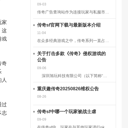
09-03
传奇广告查询站作为连接玩家与私服市场的核心平台，其数据的准确性和安全性直接关系到用户体验、市场信任度及行业生态健康。为构建可靠的数据体系，平台需从技术架构、流程管理、法律合规等多维度构建防护网。以下从
玩家
传奇sf官网下载与最新版本介绍
。这
11-04
游戏
在众多经典游戏之中，传奇系列一直占据着不可替代的地位。无论是当年在网吧里与朋友并肩作战的热血时刻，还是如今在手机或电脑上重温那段激情岁月，传奇sf都以其独特的魅力吸引着无数玩家。而随着技术的发展和玩家
关于打击多款《传奇》侵权游戏的
公告
传奇
09-06
乐
深圳旭玩科技有限公司（以下简称“我司”）依据相关转授权文件获得原始著作权人韩国亚拓士软件有限公司针对《LegendofMirII》（中文名：《传奇》）网
的人
重庆趣传奇20250826维权公告
08-26
通过
传奇sf中哪一个玩家被战士虐
多志
09-09
在传奇sf中，玩家在与其他玩家进行pk时，有时会被对方的技能击中，也有时会被对方战士击杀。虽然战士在游戏前期，在技能上没有法师给力，但是战士有绝对的优势，特别是战士的防御和血量，完全可以抵挡住对方的伤