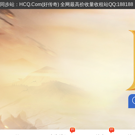
同步站：HCQ.Com(好传奇) 全网最高价收量收租站QQ:18818