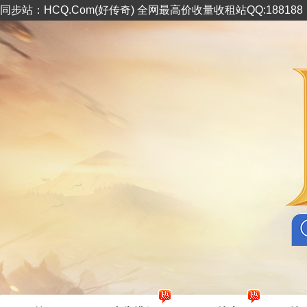
同步站：HCQ.Com(好传奇) 全网最高价收量收租站QQ:18818