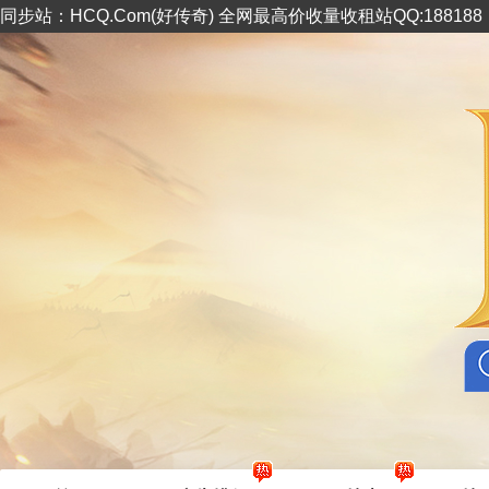
同步站：HCQ.Com(好传奇) 全网最高价收量收租站QQ:18818