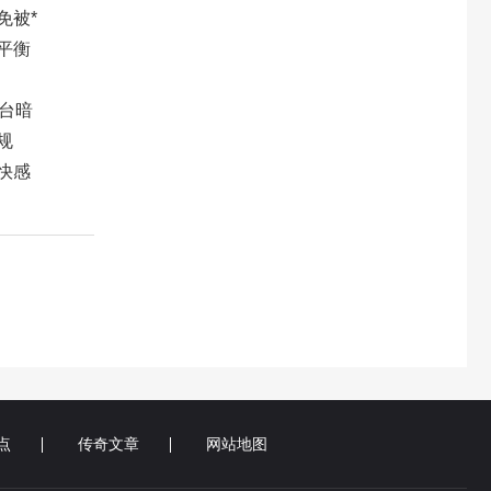
免被*
平衡
台暗
规
快感
点
传奇文章
网站地图