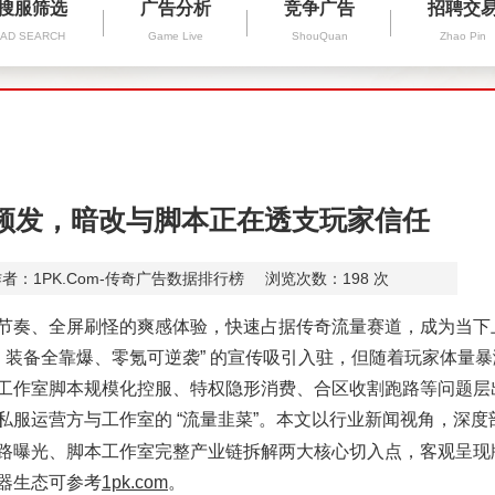
搜服筛选
广告分析
竞争广告
招聘交
AD SEARCH
Game Live
ShouQuan
Zhao Pin
频发，暗改与脚本正在透支玩家信任
者：1PK.Com-传奇广告数据排行榜
浏览次数：
198
次
奏、全屏刷怪的爽感体验，快速占据传奇流量赛道，成为当下
、装备全靠爆、零氪可逆袭” 的宣传吸引入驻，但随着玩家体量暴
工作室脚本规模化控服、特权隐形消费、合区收割跑路等问题层
服运营方与工作室的 “流量韭菜”。本文以行业新闻视角，深度
路曝光
脚本工作室完整产业链拆解
、
两大核心切入点，客观呈现
器生态可参考
1pk.com
。