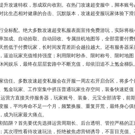
提升攻速特权，形成双向收割。在热门攻速超变服中，脚本账号
对比生态相对健康的合击、沉默版本，攻速超变服玩家体验下滑
业标配。绝大多数攻速超变私服表面宣传免费游玩，实际将核
率加成、自动拾取、自动回收、专属挂机地图等，全部需要付费
天然低于付费玩家，长时间发育差距会越拉越大。还有服务器采
，逼迫玩家充值维持强度；利用限时秒杀、限时称号、限时地图
休闲娱乐，最终在层层套路中不断充值，却依旧追不上氪金梯队
信任。多数攻速超变私服会在开服一周左右开启合区，将多个
、氪金玩家、工作室集中挤压普通玩家生存空间，装备快速贬值
，运营方直接关停服务器，玩家账号、装备、元宝全部清零，前
变服，平均寿命不足一个月，频繁换服、重复开荒，最终身心俱
，成为玩家最大痛点。
陷阱？首先要优先选择运营周期长、后台透明、管控严格的正
；其次理性看待攻速玩法，拒绝被焦虑营销诱导，不盲目充值、