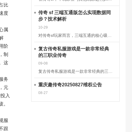
占比
传奇 sf 三端互通版怎么实现数据同
速度
步？技术解析
10-29
心属
对传奇sf玩家而言，三端互通的核心吸引力在于安卓、iOS、PC端的无缝衔接，而这一切的背后，是一套成熟的跨平台数据同步技术体系在支撑。2025年主流的传奇sf三端互通版，已通过云端架构升级和同步机制优
解
用阶
复古传奇私服游戏是一款非常经典
，制
的三职业传奇
。这
09-08
复古传奇私服游戏是一款非常经典的三职业传奇手游，这款经典传奇手游完美继承了经典的战法道三大职业玩法，多种技能可以学习去挑战强大的boss，感兴趣的玩家快来下载体验吧!复古传奇私服游戏介绍一款复古传奇手
服务
重庆趣传奇20250827维权公告
，元
08-27
期投入
疲。
规服
不跟