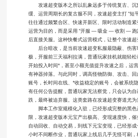
攻速超变版本之所以乱象远多于传统复古、沉默
缓、运营周期长的复古服不同，攻速超变主打 “短
往往通过频繁合区、快速开新区、限时活动制造紧
运营为目的，而是采用 “开服 — 吸金 — 收割 
后直接关服。这种快餐式运营模式，让整个攻速超
后台暗改，是当前攻速超变私服最隐蔽、伤害玩
极，开服前三天福利拉满，普通玩家挂机就能轻松
开始投入时间*，甚至小额充值提升攻速之后，运营
有神器掉落。与此同时，调高怪物防御、攻击、回血
账号，长时间在线、*收益稳定的账号，会被系统
有任何公告提醒，普通玩家无法察觉，只会认为自
跌，最终被迫弃服。这类套路在攻速超变赛道尤为
脚本工作室规模化入驻，已经形成完整的黑色产
限，攻速超变版本元宝产出极高、变现速度快，催
自动回收、自动交易，到线下元宝变现，已经形成
小时不间断作业，普通玩家上线后几乎无怪可刷，