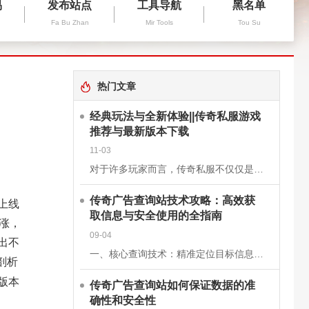
易
发布站点
工具导航
黑名单
Fa Bu Zhan
Mir Tools
Tou Su
热门文章
经典玩法与全新体验||传奇私服游戏
推荐与最新版本下载
11-03
对于许多玩家而言，传奇私服不仅仅是一款游戏，更是一段青春的回忆。它继承了经典《传奇》的核心玩法，保留了战士、法师、道士三大职业的经典设定，同时在画面、操作和系统上进行了优化升级，让老玩家找回曾经的激情
传奇广告查询站技术攻略：高效获
上线
取信息与安全使用的全指南
涨，
09-04
出不
一、核心查询技术：精准定位目标信息关键词组合搜索基础关键词：使用“传奇私服”“新开传奇”“传奇开服表”等核心词，快速定位查询站。进阶组合：结合版本（如“1.76复古传奇”）、区服（如“双线三区”）、特
剖析
版本
传奇广告查询站如何保证数据的准
确性和安全性