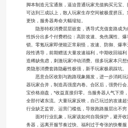
脚本制造元宝通胀，逼迫普通玩家充值购买元宝、
可达到三成以上，散人玩家生存空间被极度挤压。
更快，服务器寿命大幅缩短。
隐形特权消费层层嵌套，诱导式充值套路成为行
性拆分出多个付费档位：高阶攻速、免伤属性、爆
锁。零氪玩家即便能正常刷怪，攻速、防御、爆率
段性诱导，前期赠送大量攻速福利，中期收回福利
造稀缺焦虑，刺激玩家冲动消费。很多玩家本只想
类隐形消费套路隐蔽性极强，新手玩家极易踩坑。
恶意合区收割与跑路现象频发，进一步消耗玩家
器玩家合并，制造高强度内卷。合区后，强势行会
宝价格崩盘，*收益直接归零。当服务器人气下滑
全部付诸东流。大量玩家反映，自己玩过的攻速超
行业缺乏监管、运营门槛低，导致跑路服层出不穷
面对行业乱象，玩家该如何自我保护，避开收割
务器，远离开服节奏过快、福利过于夸张的快餐服