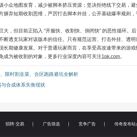
级小众地图发育，减少被脚本挤压资源；坚决拒绝线下交易，避
方摒弃短期收割思维，严厉打击脚本外挂，公开基础爆率规则，
，但目前正陷入 “开服快、收割快、倒闭快” 的恶性循环。后
不断透支玩家对该版本的信任。只有规范运营、打击外挂、透明
现长期健康发展。对于普通玩家而言，在享受高攻速带来的游戏
免成为被收割的对象，更多行业深度内容可关注
1pk.com
。
、限时割韭菜、合区跑路避坑全解析
易与合成体系失衡现状
招聘·交易
广告筛选
竞争广告
传奇发布站