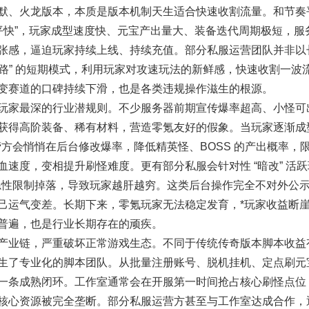
、火龙版本，本质是版本机制天生适合快速收割流量。和节奏
平快”，玩家成型速度快、元宝产出量大、装备迭代周期极短，服
张感，逼迫玩家持续上线、持续充值。部分私服运营团队并非以
— 跑路” 的短期模式，利用玩家对攻速玩法的新鲜感，快速收割一波
变赛道的口碑持续下滑，也是各类违规操作滋生的根源。
家最深的行业潜规则。不少服务器前期宣传爆率超高、小怪可
获得高阶装备、稀有材料，营造零氪友好的假象。当玩家逐渐成
方会悄悄在后台修改爆率，降低精英怪、BOSS 的产出概率，
速度，变相提升刷怪难度。更有部分私服会针对性 “暗改” 活跃
隐性限制掉落，导致玩家越肝越穷。这类后台操作完全不对外公
己运气变差。长期下来，零氪玩家无法稳定发育，*玩家收益断
普遍，也是行业长期存在的顽疾。
业链，严重破坏正常游戏生态。不同于传统传奇版本脚本收益
生了专业化的脚本团队。从批量注册账号、脱机挂机、定点刷元
一条成熟闭环。工作室通常会在开服第一时间抢占核心刷怪点位，
核心资源被完全垄断。部分私服运营方甚至与工作室达成合作，