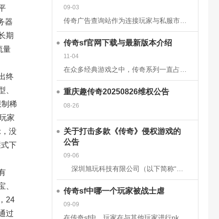
09-03
平
传奇广告查询站作为连接玩家与私服市场的核心平台，其数据的准确性和安全性直接关系到用户体验、市场信任度及行业生态健康。为构建可靠的数据体系，平台需从技术架构、流程管理、法律合规等多维度构建防护网。以下从
务器
长期
传奇sf官网下载与最新版本介绍
流量
11-04
在众多经典游戏之中，传奇系列一直占据着不可替代的地位。无论是当年在网吧里与朋友并肩作战的热血时刻，还是如今在手机或电脑上重温那段激情岁月，传奇sf都以其独特的魅力吸引着无数玩家。而随着技术的发展和玩家
出终
型、
重庆趣传奇20250826维权公告
限制稀
08-26
玩家
关于打击多款《传奇》侵权游戏的
示，没
公告
崖式下
09-06
深圳旭玩科技有限公司（以下简称“我司”）依据相关转授权文件获得原始著作权人韩国亚拓士软件有限公司针对《LegendofMirII》（中文名：《传奇》）网
有
宝、
传奇sf中哪一个玩家被战士虐
24
09-09
通过
在传奇sf中，玩家在与其他玩家进行pk时，有时会被对方的技能击中，也有时会被对方战士击杀。虽然战士在游戏前期，在技能上没有法师给力，但是战士有绝对的优势，特别是战士的防御和血量，完全可以抵挡住对方的伤