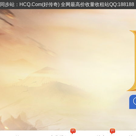
同步站：HCQ.Com(好传奇) 全网最高价收量收租站QQ:18818