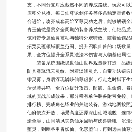
支，不同分支对应截然不同的养成路线。玩家可以
库积分兑换、每日仙尊论剑任务等多条稳定渠道收
合进阶，凑齐成套高阶至尊灵功之后，能够解锁全
青玉仙铠是贯穿全周期的装备养成主线，仙铠品质
铠附带专属仙灵被动与独特外观特效。随着仙铠品
拓宽灵蕴领域覆盖范围、提升召唤仙兽的出场数量
果，全方位提升全系灵法法术伤害与人物基础属性
装备系统围绕隐世仙山世界观量身打造，品级由
防具雕琢流云灵纹、附着淡淡灵光，自带功法镶嵌
缈灵雾，身后浮现巍峨仙尊虚影，行走之时脚下生
灵墟共鸣
活
，全方位提升攻击、防御、生命值、暴
域的实战加成效果，部分稀有单件装备附带免控、
排行榜、完成角色毕业的关键装备。游戏地图按照
仙府依次开放，场景高度还原深山仙域地貌，连绵
蜒全境，山间清风夹杂仙乐回响与妖兽嘶吼，沉浸
堕灵，到幽谷甲胄妖仙、化形堕仙，再到远古仙尊