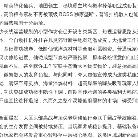
、精英堕化仙兵、地图领主、秘境霸主均有概率掉落职业成套装
高阶稀有素材不再被顶级 BOSS 独家垄断，普通挂机散人也
的游戏氛围十分融洽。
长线运营规划的小型作坊仓促开设各类新区，短视运营思路从
本、全自动挂机外挂在凡灵郊野新手地图泛滥成灾，大批量工作
、基础灵功残卷、低阶仙铠淬炼材料等全服刚需物资。普通玩家
灵功修炼进度、仙铠成型节奏被严重拖累，原本轻松惬意的仙山
视而不见，甚至默许工作室联手垄断大区物资物价，肆意抬高高
、微氪散人的发育负担。与此同时，夸大虚假宣传成为这类私服
铠、满级至尊灵功、海量淬炼材料、超高爆率的噱头吸引玩家入
，功法突破成功概率隐性下调，前期宣传承诺的各类福利大幅缩
不佳直接选择退服，久而久之整个灵墟仙府题材的市场口碑受到
面爆发，大区头部高战与顶尖老牌修仙行会联手霸占翠纹幽谷
会的生存发育空间被持续挤压。当玩家养成稳步提升、基础装备
分玩家都会将发育重心转移至中层核心地图。这类区域刷新的高