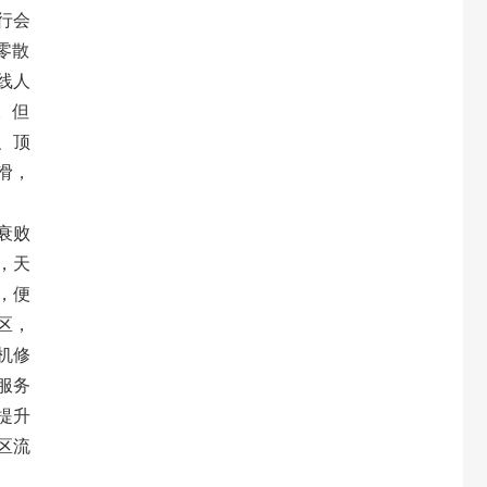
行会
零散
线人
。但
、顶
滑，
衰败
，天
，便
区，
机修
服务
提升
区流