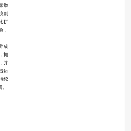
家举
境副
比拼
验，
养成
，拥
，并
器运
持续
阅。