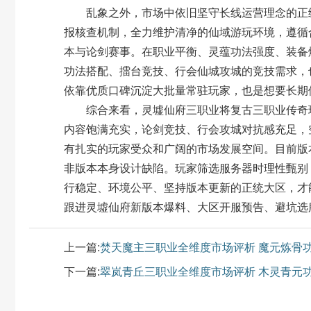
乱象之外，市场中依旧坚守长线运营理念的正统
报核查机制，全力维护清净的仙域游玩环境，遵循
本与论剑赛事。在职业平衡、灵蕴功法强度、装备
功法搭配、擂台竞技、行会仙城攻城的竞技需求，
依靠优质口碑沉淀大批量常驻玩家，也是想要长期
综合来看，灵墟仙府三职业将复古三职业传奇玩
内容饱满充实，论剑竞技、行会攻城对抗感充足，
有扎实的玩家受众和广阔的市场发展空间。目前版
非版本本身设计缺陷。玩家筛选服务器时理性甄别
行稳定、环境公平、坚持版本更新的正统大区，才
跟进灵墟仙府新版本爆料、大区开服预告、避坑选
上一篇:
焚天魔主三职业全维度市场评析 魔元炼骨
下一篇:
翠岚青丘三职业全维度市场评析 木灵青元