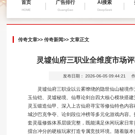
首页
广告排行
AI搜索
HOME
GuangGao
DeepSeek
传奇文章
>>
传奇新闻
>> 文章正文
灵墟仙府三职业全维度市场评
发布日期： 2026-06-05 09:44:21
作
灵墟仙府三职业以云雾缭绕的隐世仙山秘境作为
玉仙铠、灵墟秘境、仙尊论剑台四大核心模块搭建
灵玉锻造仙甲、深入上古仙府寻宝等修仙特色内容
城沙巴克争夺、论剑段位冲榜等多元化游戏内容。
套灵蕴修炼体系层级完整，既能满足休闲玩家日常
擂台冲分的硬核玩家打造专属竞技环境。随着版本