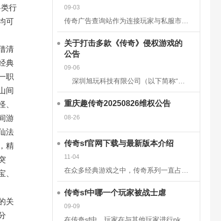
各类行
09-03
传奇广告查询站作为连接玩家与私服市场的核心平台，其数据的准确性和安全性直接关系到用户体验、市场信任度及行业生态健康。为构建可靠的数据体系，平台需从技术架构、流程管理、法律合规等多维度构建防护网。以下从
均可
关于打击多款《传奇》侵权游戏的
借清
公告
经典
09-06
一职
深圳旭玩科技有限公司（以下简称“我司”）依据相关转授权文件获得原始著作权人韩国亚拓士软件有限公司针对《LegendofMirII》（中文名：《传奇》）网
山间
重庆趣传奇20250826维权公告
怪、
08-26
间游
仙法
传奇sf官网下载与最新版本介绍
，精
11-04
突
在众多经典游戏之中，传奇系列一直占据着不可替代的地位。无论是当年在网吧里与朋友并肩作战的热血时刻，还是如今在手机或电脑上重温那段激情岁月，传奇sf都以其独特的魅力吸引着无数玩家。而随着技术的发展和玩家
宝、
传奇sf中哪一个玩家被战士虐
的关
09-09
分
在传奇sf中，玩家在与其他玩家进行pk时，有时会被对方的技能击中，也有时会被对方战士击杀。虽然战士在游戏前期，在技能上没有法师给力，但是战士有绝对的优势，特别是战士的防御和血量，完全可以抵挡住对方的伤