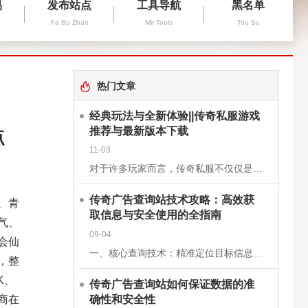
易
发布站点
工具导航
黑名单
Fa Bu Zhan
Mir Tools
Tou Su
热门文章
经典玩法与全新体验||传奇私服游戏
推荐与最新版本下载
点
11-03
对于许多玩家而言，传奇私服不仅仅是一款游戏，更是一段青春的回忆。它继承了经典《传奇》的核心玩法，保留了战士、法师、道士三大职业的经典设定，同时在画面、操作和系统上进行了优化升级，让老玩家找回曾经的激情
传奇广告查询站技术攻略：高效获
、青
取信息与安全使用的全指南
气、
09-04
会仙
一、核心查询技术：精准定位目标信息关键词组合搜索基础关键词：使用“传奇私服”“新开传奇”“传奇开服表”等核心词，快速定位查询站。进阶组合：结合版本（如“1.76复古传奇”）、区服（如“双线三区”）、特
，整
K、
传奇广告查询站如何保证数据的准
确性和安全性
商在