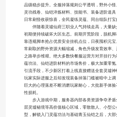
品级稳步提升。全服掉落规则公平透明，野外小怪
灵功残卷、仙铠淬炼材料、技能书、装备进阶道具，
日常刷怪收获惊喜，全民凝练灵蕴、同台组队打宝
伴随着灵墟仙府三职业人气持续走高，大量缺少
初期便持续破坏大区生态。前期开荒阶段，脱机脚
靠违规脚本抢占优质安全挂机点位，日夜囤积元宝
常刷取的野外资源大幅缩减，角色升级发育效率、
之路举步维艰。绝大多数快餐服运营方对开挂行为
蕴功法、仙铠进阶材料的市场售价，极大加重零氪
引流手段，不少新区打着上线直接赠送全套灵墟神
玩家实际进服之后却发现装备掉落门槛被暗中上调
巨大的心理落差不断消磨玩家耐心，大批新手体验
性损耗。
步入游戏中期，服务器内部各类资源争夺矛盾全
层灵墟秘境等高价值核心区域，零散散人、小型公
型，解锁入门灵蕴功法与基础青玉仙铠之后，大部