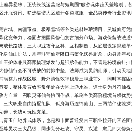
上差异悬殊，正统长线运营服与短期圈*服游玩体验天差地别，
区开服资讯、筛选靠谱大区避开各类坑服，全品类传奇行业资讯
古域、南疆毒蛊、极寒雪域等各类题材琳琅满目，灵墟仙府凭
异化竞争力，稳固占据国风修仙复古细分市场。游戏保留战法道
与成长路线，三大职业攻守互补、互相制衡，从底层设定规避单
化身仙山护法，常年驻守仙府隘口与堕化妖兽厮杀，肉身常年被
仙玉护体兼具高额物理爆发与超强承伤能力，不管是秘境前排扛
大修仙行会不可或缺的前排中坚。法师成为灵韵仙师，引动天地
铺满整片作战区域，野外清怪效率稳居三职业前列，同时掌握困
节奏，整体发育效率常年处在大区上游水准。道士身为丹符仙祝
敌方血量，召唤灵泽仙兽协同作战，单刷各类高阶秘境首领优势
。三大职业自由搭配组队，孤身游历连绵仙山、三两结伴秘境探
完善，长线可玩性充足。
青玉仙铠养成体系
与
，也是和市面普通复古三职业拉开内容差距
至尊灵功三大品级，同步划分狂攻、守灵、疾遁、愈元四大修炼