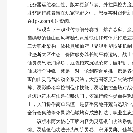
服务器运维稳定性、版本更新节奏、外挂风控力度
业弊病持续暴露在玩家视野之中。想要实时跟进新
在
1pk.com
实时查阅。
纵观当下三职业传奇细分赛道，熔岩炼狱、蛮荒
幽缥缈的仙山画风与独创灵蕴锻仙修炼体系打造差
三大职业架构，依托灵墟仙府世界观重塑技能机制
业垄断大区生态，保障服务器长期平稳运转。战士
仙灵灵气浸润淬炼，近战招式沉稳凌厉，破邪斩、
仙城行会冲锋，或是一对一论剑擂台单挑，都是各
离的仙灵元气催动全系灵法，大范围落灵天火法术
阵、灵影瞬移等控制位移技能，灵活把控全场对战
通渡厄符术与仙兽召唤法门，依靠持续性灵毒损耗
出，入门操作简单易懂，是新手落地开荒首选职业
全行会集结争夺灵墟仙城均有成熟打法，职业生态
灵蕴锻仙功法系统
该版本两大核心王牌内容为
键。灵蕴锻仙功法分为初阶灵卷、宗师灵典、仙尊