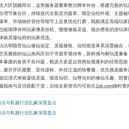
大区脱颖而出，这类服务器重拳整治脚本外挂，搭建完善的玩
合理节奏合区，持续迭代全新灵功篇章、限定仙铠外观、主题秘
爆率、市场物价管控等细节上反复优化打磨，既能满足高端玩家
也能保障休闲玩家佛系挂机、慢慢修炼灵蕴、稳步攒装的游玩体
体验灵墟仙府的玩家优选。
法和隐世仙山修仙设定、灵蕴修炼、仙铠锻造体系深度融合，
空灵雅致的仙山画风区别于市面常规传奇，新鲜感与耐玩度兼备
本暴露的各类不良问题，根源大多是运营商短视逐利的经营思路
，避开开区频繁、宣传虚标、外挂泛滥的快餐服，优先挑选服务
能沉浸式体验凝练灵蕴、锻造仙铠、仙尊论剑的修仙乐趣。想要
服指南与灵功搭配干货，后续全新资讯均可前往
1pk.com
随时查
功法与私服行业乱象深度盘点
功法与私服行业乱象深度盘点