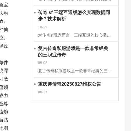
会宝
传奇 sf 三端互通版怎么实现数据同
法融
步？技术解析
效。
10-29
档仙
对传奇sf玩家而言，三端互通的核心吸引力在于安卓、iOS、PC端的无缝衔接，而这一切的背后，是一套成熟的跨平台数据同步技术体系在支撑。2025年主流的传奇sf三端互通版，已通过云端架构升级和同步机制优
位、
绊
效
复古传奇私服游戏是一款非常经典
的三职业传奇
每件
09-08
绕缥
复古传奇私服游戏是一款非常经典的三职业传奇手游，这款经典传奇手游完美继承了经典的战法道三大职业玩法，多种技能可以学习去挑战强大的boss，感兴趣的玩家快来下载体验吧!复古传奇私服游戏介绍一款复古传奇手
可激
重庆趣传奇20250827维权公告
蕴领
08-27
战力
至尊
流蜿
游荡
地图