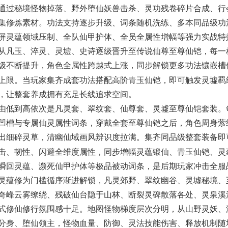
通过秘境怪物掉落、野外堕仙妖兽击杀、灵功残卷碎片合成、行
集修炼素材。功法支持逐步升级、词条随机洗练、多本同品级功
屏灵蕴领域压制、全队仙甲护体、全员全属性增幅等强力实战特
从凡玉、淬灵、灵墟、史诗逐级晋升至传说仙尊至尊仙铠，每一
级不断提升，角色全属性跨越式上涨，同步解锁更多功法镶嵌槽
灵墟羁
上限。当玩家集齐成套功法搭配高阶青玉仙铠，即可触发
，让整套养成拥有充足长线追求空间。
低到高依次是凡灵套、翠纹套、仙尊套、灵墟至尊仙铠套装。
凹槽与专属仙灵属性词条，穿戴全套至尊仙铠之后，角色周身萦
出细碎灵草，清幽仙域画风辨识度拉满。集齐同品级整套装备即
击、韧性、闪避全维度属性，同步增幅灵蕴锻仙、青玉仙铠、灵
瞬回灵蕴、濒死仙甲护体等极品被动词条，是后期玩家冲击全服
灵蕴修为门槛循序渐进解锁，凡灵郊野、翠纹幽谷、灵墟秘境、
奇峰云雾缭绕、残破仙台隐于山林、断裂灵碑散落各处、灵泉溪
式修仙修行氛围感十足。地图怪物梯度层次分明，从山野灵妖、
分身、堕仙领主，怪物血量、防御、灵法技能伤害、释放机制随