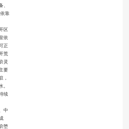
备、
能依靠
开区
室依
可正
开荒
阶灵
主要
驻，
水。
持续
、中
成
阶堕