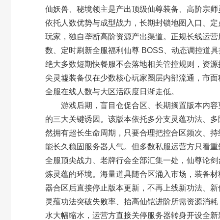
仙妖兽、秘境领主是产出顶级仙尊装备、高阶宗师
依托人数优势与成型战力，长期封锁地图入口、定点
玩家，独自垄断高阶资源产出渠道。正规长线运营
数、定时刷新全服福利仙尊 BOSS、动态调控道
绝大多数短期快餐服不会落地相关管控规则，资源
尖灵墟装备仅在少数核心玩家圈层内部流通，市面
全服在线人数与大区活跃度日渐走低。
游戏后期，盲目仓促合区、长期搁置版本内容更
的三大关键诱因。该版本依托多分支灵蕴功法、多
然拥有超长生命周期，只要合理把控合区频次、持
能长久稳固服务器人气。但多数私服运营方只看重
全服顶尖战力、老牌行会全部汇集一处，仙尊论剑
炼灵蕴的环境。海量道具随合区涌入市场，装备材
器合区后直接停止版本更新，不再上线新功法、新
灵蕴功法突破失败率、抬高仙铠进阶所需资源消耗
水大幅缩水，运营方直接关停服务器转身开设全新