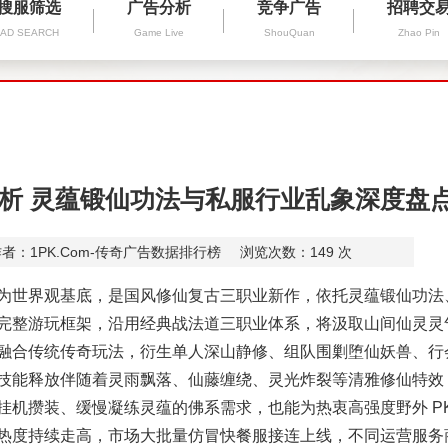
搜服筛选
广告分析
竞争广告
招聘交
AD SEARCH
Game Live
ShouQuan
Zhao Pin
析 灵蕴锻仙功法与私服行业乱象深度盘
者：1PK.Com-传奇广告数据排行榜
浏览次数：
149
次
世界观基底，是国风修仙复古三职业新作，依托灵蕴锻仙功法
完整游玩框架，沿用经典战法道三职业体系，将汲取山间仙灵灵
融合传统传奇玩法，衍生单人深山静修、组队围剿堕仙妖兽、行
技能释放伴随着灵雨飘落、仙藤缠绕、灵光炸裂等清雅修仙特效
挂机攒装、缓慢凝练灵蕴的佛系需求，也能为热衷高强度野外 P
热度持续走高，市场大批量仿冒快餐服接连上线，不同运营服务