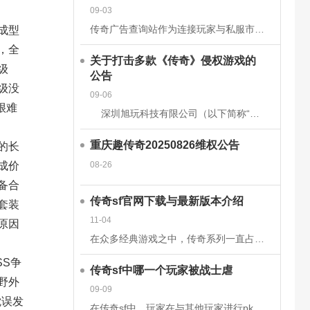
09-03
传奇广告查询站作为连接玩家与私服市场的核心平台，其数据的准确性和安全性直接关系到用户体验、市场信任度及行业生态健康。为构建可靠的数据体系，平台需从技术架构、流程管理、法律合规等多维度构建防护网。以下从
成型
，全
关于打击多款《传奇》侵权游戏的
级
公告
级没
09-06
很难
深圳旭玩科技有限公司（以下简称“我司”）依据相关转授权文件获得原始著作权人韩国亚拓士软件有限公司针对《LegendofMirII》（中文名：《传奇》）网
重庆趣传奇20250826维权公告
的长
08-26
成价
备合
传奇sf官网下载与最新版本介绍
套装
11-04
原因
在众多经典游戏之中，传奇系列一直占据着不可替代的地位。无论是当年在网吧里与朋友并肩作战的热血时刻，还是如今在手机或电脑上重温那段激情岁月，传奇sf都以其独特的魅力吸引着无数玩家。而随着技术的发展和玩家
S争
传奇sf中哪一个玩家被战士虐
野外
09-09
耽误发
在传奇sf中，玩家在与其他玩家进行pk时，有时会被对方的技能击中，也有时会被对方战士击杀。虽然战士在游戏前期，在技能上没有法师给力，但是战士有绝对的优势，特别是战士的防御和血量，完全可以抵挡住对方的伤