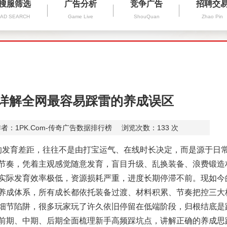
搜服筛选
广告分析
竞争广告
招聘交
AD SEARCH
Game Live
ShouQuan
Zhao Pin
 详解全网最容易踩雷的养成误区
者：1PK.Com-传奇广告数据排行榜
浏览次数：
133
次
发育差距，往往不是由打宝运气、在线时长决定，而是源于日
节奏，凭着主观感觉随意发育，盲目升级、乱换装备、浪费锻造
实际发育效率极低，资源损耗严重，进度长期停滞不前。现如今
养成体系，所有成长都依托装备过渡、材料积累、节奏把控三大
细节陷阱，很多玩家玩了许久依旧停留在低端阶段，归根结底是
前期、中期、后期全面梳理新手高频踩坑点，讲解正确的养成思