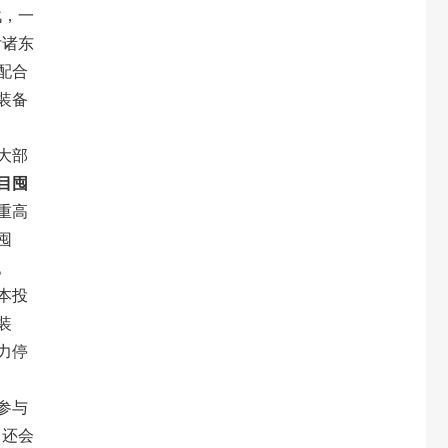
战，一
付诸东
配合
装备
大部
目囤
重高
囤
。
本投
装
力停
参与
，还会