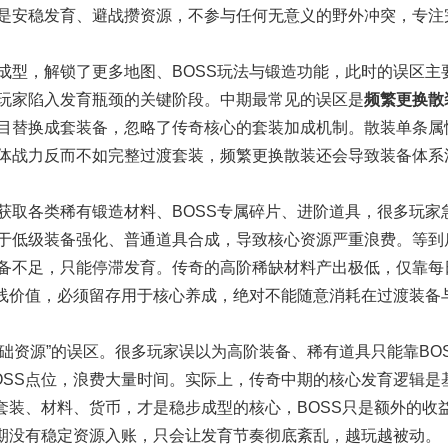
是安稳发育、避战攒资源，不参与任何无意义的野外冲突，专注
型，解锁了更多地图、BOSS玩法与锻造功能，此时的误区主
玩家陷入发育瓶颈的关键阶段。中期最常见的误区是
频繁更换散
目替换成套装备，忽略了传奇核心的套装加成机制。散装单条属
体战力反而不如完整过渡套装，频繁更换散装还会导致装备体系
取各类稀有锻造材料、BOSS专属碎片、进阶道具，很多玩家
于低级装备强化、普通道具合成，导致核心资源严重浪费。等到
备不足，只能停滞发育。传奇的高阶稀缺材料产出极低，仅靠每
长线价值，必须留存用于核心养成，绝对不能随意消耗在过渡装备
础资源”的误区。很多玩家误以为高阶装备、稀有道具只能靠BO
OSS点位，浪费大量时间。实际上，传奇中期的核心发育逻辑是
套装、材料、货币，才是稳步成型的核心，BOSS只是额外的收
长期没有稳定资源入账，只会让发育节奏彻底紊乱，越玩越被动。