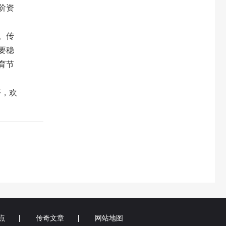
阶资
。传
要稳
育节
平，欢
点
传奇文章
网站地图