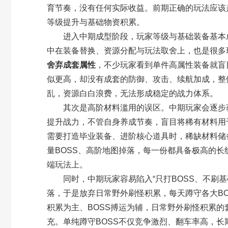
育节奏，没有任何实际收益。前期正确的玩法应该
等级提升与基础物资积累。
进入中期成型阶段，玩家等级与基础装备基本成
中在装备替换、资源分配与玩法取舍上，也是很多
舍弃成套属性
，不少玩家看到单件高属性装备就盲
似更高，却没有成套的防御、攻击、续航加成，整
乱，资源白白浪费，无法形成稳定的战力体系。
其次是高阶材料滥用的误区。中期玩家会逐步获
提升战力，不管自身养成节奏，盲目将稀有材料用
需要打造毕业装备、进阶核心道具时，稀缺材料储
量BOSS、高阶地图掉落，每一份都具备极高的
端玩法上。
同时，中期玩家容易陷入“只打BOSS、不刷基
落，于是放弃日常野外刷怪积累，每天蹲守各大B
积累为主、BOSS搏运为辅，日常野外刷怪积累的
充。单纯蹲守BOSS不仅竞争激烈、翻车率高，