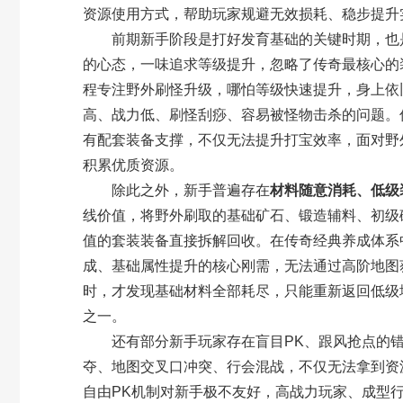
资源使用方式，帮助玩家规避无效损耗、稳步提升
前期新手阶段是打好发育基础的关键时期，也是
的心态，一味追求等级提升，忽略了传奇最核心的
程专注野外刷怪升级，哪怕等级快速提升，身上依
高、战力低、刷怪刮痧、容易被怪物击杀的问题。
有配套装备支撑，不仅无法提升打宝效率，面对野
积累优质资源。
除此之外，新手普遍存在
材料随意消耗、低级
线价值，将野外刷取的基础矿石、锻造辅料、初级
值的套装装备直接拆解回收。在传奇经典养成体系
成、基础属性提升的核心刚需，无法通过高阶地图
时，才发现基础材料全部耗尽，只能重新返回低级
之一。
还有部分新手玩家存在盲目PK、跟风抢点的错误
夺、地图交叉口冲突、行会混战，不仅无法拿到资
自由PK机制对新手极不友好，高战力玩家、成型