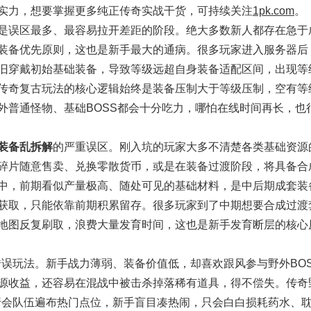
实力，想要掌握更多纯正传奇实战干货，可持续关注
1pk.com
。
误区最多、最容易拉开差距的阶段。绝大多数新人都存在急于
装备优先原则，这也是新手最大的通病。很多玩家进入服务器后
旧穿戴初始基础装备，导致等级远超自身装备适配区间，出现等
传奇复古玩法的核心逻辑始终是装备压制大于等级压制，空有等
外普通怪物、基础BOSS都会十分吃力，哪怕在线时间再长，也
装备乱拆解
的严重误区。刚入坑的玩家大多不清楚各类基础资源
碎片随意售卖、兑换零散货币，或是在装备过渡阶段，将具备合
中，前期看似产量极高、随处可见的基础材料，是中后期成套装
获取，只能依靠前期积累留存。很多玩家到了中期想要合成过渡
地图反复刷取，浪费大量发育时间，这也是新手发育断层的核心
玩法。新手战力薄弱、装备价值低，却喜欢跟风参与野外BOS
源收益，还容易在混战中被击杀掉落稀有道具，得不偿失。传奇
行会队伍遍布热门点位，新手盲目凑热闹，只会白白损耗药水、