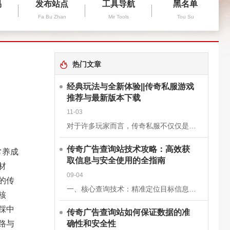
易
发布站点
工具导航
黑名单
Fa Bu Zhan
Mir Tools
Tou Su
热门文章
经典玩法与全新体验||传奇私服游戏
推荐与最新版本下载
11-03
对于许多玩家而言，传奇私服不仅仅是一款游戏，更是一段青春的回忆。它继承了经典《传奇》的核心玩法，保留了战士、法师、道士三大职业的经典设定，同时在画面、操作和系统上进行了优化升级，让老玩家找回曾经的激情
传奇广告查询站技术攻略：高效获
常养成
取信息与安全使用的全指南
材
09-04
的传
一、核心查询技术：精准定位目标信息关键词组合搜索基础关键词：使用“传奇私服”“新开传奇”“传奇开服表”等核心词，快速定位查询站。进阶组合：结合版本（如“1.76复古传奇”）、区服（如“双线三区”）、特
核
踩中
传奇广告查询站如何保证数据的准
确性和安全性
路与