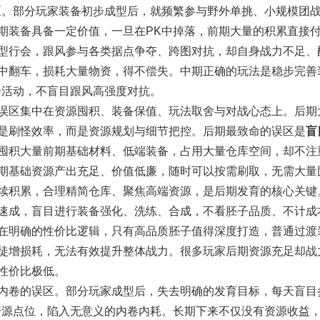
。部分玩家装备初步成型后，就频繁参与野外单挑、小规模团
期装备具备一定价值，一旦在PK中掉落，前期大量的积累直接
型行会，跟风参与各类据点争夺、跨图对抗，却自身战力不足、
中翻车，损耗大量物资，得不偿失。中期正确的玩法是稳步完善
会活动，不盲目跟风高强度对抗。
区集中在资源囤积、装备保值、玩法取舍与对战心态上。后期
是刷怪效率，而是资源规划与细节把控。后期最致命的误区是
盲
囤积大量前期基础材料、低端装备，占用大量仓库空间，却不注
期基础资源产出充足、价值低廉，随时可以按需刷取，无需大量
续积累，合理精简仓库、聚焦高端资源，是后期发育的核心关键
成，盲目进行装备强化、洗练、合成，不看胚子品质、不计成
在明确的性价比逻辑，只有高品质胚子值得深度打造，普通过渡
徒增损耗，无法有效提升整体战力。很多玩家后期资源充足却战
性价比极低。
卷的误区。部分玩家成型后，失去明确的发育目标，每天盲目
资源点位，陷入无意义的内卷内耗。长期下来不仅没有资源收益