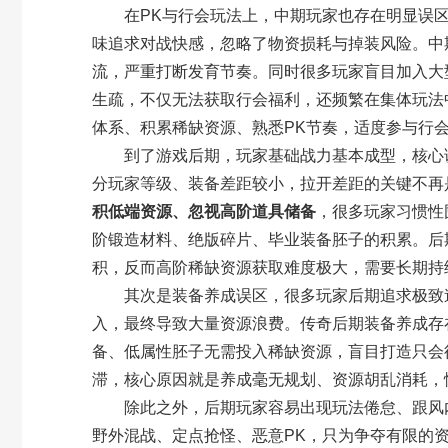
在PK与行会玩法上，中期玩家也存在明显误区
味追求对战快感，忽略了物资损耗与掉装风险。中
流，严重打断发育节奏。同时很多玩家盲目加入大
生疏，不仅无法获取行会福利，还频繁在集体玩法
体系、积累稀缺资源、熟悉PK节奏，适度参与行
到了游戏后期，玩家基础战力基本成型，核心误
分玩家等级、装备差距较小，拉开差距的关键不再
积低端资源、忽视高阶道具储备
，很多玩家习惯性
阶锻造材料、绝版碎片、毕业装备胚子的积累。后
积，反而高阶稀缺资源获取难度极大，需要长期持
其次是装备养成误区，很多玩家后期追求极致速
入，最终导致大量资源浪费。传奇后期装备养成存
备、低属性胚子无需投入稀缺资源，盲目打造只会
滞，核心原因就是养成毫无规划、资源胡乱消耗，
除此之外，后期玩家容易出现玩法倦怠、跟风内
野外混战、定点抢怪、恶意PK，只为争夺有限的