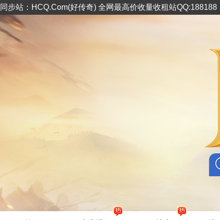
同步站：HCQ.Com(好传奇) 全网最高价收量收租站QQ:18818