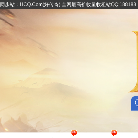
同步站：HCQ.Com(好传奇) 全网最高价收量收租站QQ:18818