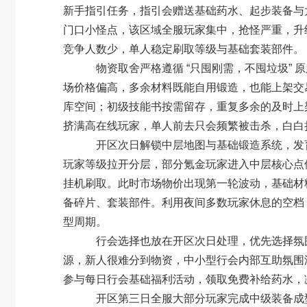
新手指引任务，指引会赠送基础药水、起步装备与
门口小怪点，该区域全服玩家集中，抢怪严重，升
竞争人数少，单人稳定刷取等级与基础套装部件。
物资取舍严格遵循 “只囤刚需，不囤垃圾” 原
场价格偏高，多余材料既能自用锻造，也能上架交
库空间；初级技能书按需留存，重复多余的及时上架流
挤满高在线玩家，单人前去只会频繁被击杀，白白
开区次日解锁中层地图与基础锻造系统，发育
玩家等级拉开分层，部分氪金玩家进入中层核心点位
挂机刷取。此时市场物价出现第一轮波动，基础材
备碎片、套装部件。利用夜间多数玩家休息的空档，
型周期。
行会选择也放在开区次日处理，优先选择氛围
源，新人很难分到物资，中小型行会内部互助氛围
参与每日行会基础福利活动，领取免费补给药水，
开区第三日全服大部分玩家完成中级装备成型