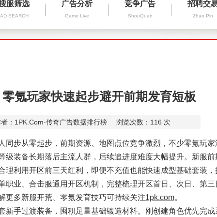
搜服筛选
广告分析
竞争广告
招聘交
AD SEARCH
Game Live
ShouQuan
Zhao Pin
 零氪玩家快速起步避开前期发育短板
者：1PK.Com-传奇广告数据排行榜
浏览次数：
116
次
同步从零起步，前期资源、地图点位竞争激烈，不少零氪玩家
等级装备长期落后主流人群，后续追进度难度大幅提升。新服前
合理利用开区前三天红利，即便不充值也能快速成型基础套装，
单职业、合击服通用开区机制，完整梳理开区首日、次日、第三
解更多新服开荒、零氪发育技巧可持续关注
1pk.com
。
新手过渡装备，囤积足量基础锻造材料。刚创建角色优先完成