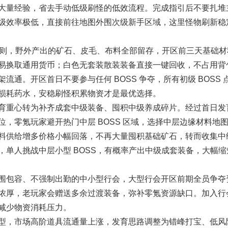
大量经验，省去手动低级刷怪的低效流程。完成指引后不要扎堆
级效率极低，直接前往地图外围次级新手区域，这里怪物刷新稳
则，野外产出的矿石、皮毛、布料全部留存，开区前三天基础材
易换取通用货币；白色无套装散装装备直接一键回收，不占用背
通。开区首日不要参与任何 BOSS 争夺，所有初级 BOSS 
损耗药水，安稳刷怪积累物资才是最优选择。
重心转为补齐成套中级装备、囤积中级养成碎片。经过首日发
，零氪玩家避开热门中层 BOSS 区域，选择中层边缘材料地
料供给增多价格小幅回落，不再大量囤积基础矿石，转而收集中
单人挑战中层小型 BOSS，有概率产出中级成套装备，大幅缩
包容、不强制出勤的中小型行会，大型行会开区前期全员争夺
浓厚，老玩家会赠送多余过渡装备，弥补零氪资源缺口。加入行
减少物资消耗压力。
，市场高阶道具流通量上涨，发育思路调整为错峰打宝、低风