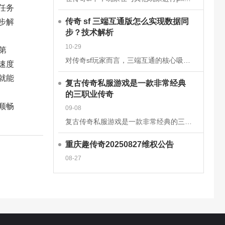
任务
传奇 sf 三端互通版怎么实现数据同
步解
步？技术解析
10-29
第
对传奇sf玩家而言，三端互通的核心吸引力在于安卓、iOS、PC端的无缝衔接，而这一切的背后，是一套成熟的跨平台数据同步技术体系在支撑。2025年主流的传奇sf三端互通版，已通过云端架构升级和同步机制优
速度
就能
复古传奇私服游戏是一款非常经典
的三职业传奇
顺畅
09-08
复古传奇私服游戏是一款非常经典的三职业传奇手游，这款经典传奇手游完美继承了经典的战法道三大职业玩法，多种技能可以学习去挑战强大的boss，感兴趣的玩家快来下载体验吧!复古传奇私服游戏介绍一款复古传奇手
重庆趣传奇20250827维权公告
08-27