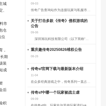
主城
09-03
传奇广告查询站作为连接玩家与私服市场的核心平台，其数据的准确性和安全性直接关系到用户体验、市场信任度及行业生态健康。为构建可靠的数据体系，平台需从技术架构、流程管理、法律合规等多维度构建防护网。以下从
定、
关于打击多款《传奇》侵权游戏的
料市
公告
包仓
09-06
点位
深圳旭玩科技有限公司（以下简称“我司”）依据相关转授权文件获得原始著作权人韩国亚拓士软件有限公司针对《LegendofMirII》（中文名：《传奇》）网
重庆趣传奇20250826维权公告
育，
08-26
图长期
级装
传奇sf官网下载与最新版本介绍
短成
11-04
在众多经典游戏之中，传奇系列一直占据着不可替代的地位。无论是当年在网吧里与朋友并肩作战的热血时刻，还是如今在手机或电脑上重温那段激情岁月，传奇sf都以其独特的魅力吸引着无数玩家。而随着技术的发展和玩家
资
会后
传奇sf中哪一个玩家被战士虐
09-09
险积
在传奇sf中，玩家在与其他玩家进行pk时，有时会被对方的技能击中，也有时会被对方战士击杀。虽然战士在游戏前期，在技能上没有法师给力，但是战士有绝对的优势，特别是战士的防御和血量，完全可以抵挡住对方的伤