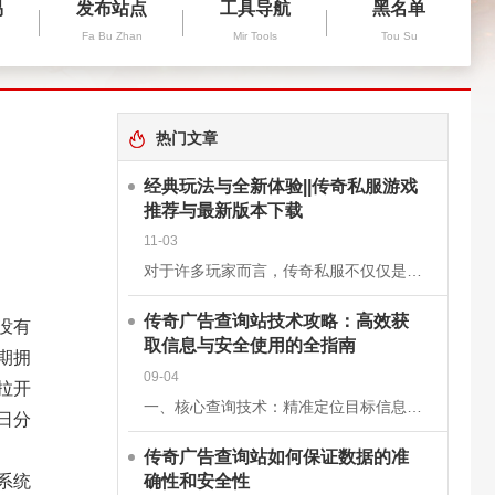
易
发布站点
工具导航
黑名单
Fa Bu Zhan
Mir Tools
Tou Su
热门文章
经典玩法与全新体验||传奇私服游戏
推荐与最新版本下载
11-03
对于许多玩家而言，传奇私服不仅仅是一款游戏，更是一段青春的回忆。它继承了经典《传奇》的核心玩法，保留了战士、法师、道士三大职业的经典设定，同时在画面、操作和系统上进行了优化升级，让老玩家找回曾经的激情
传奇广告查询站技术攻略：高效获
没有
取信息与安全使用的全指南
期拥
09-04
拉开
一、核心查询技术：精准定位目标信息关键词组合搜索基础关键词：使用“传奇私服”“新开传奇”“传奇开服表”等核心词，快速定位查询站。进阶组合：结合版本（如“1.76复古传奇”）、区服（如“双线三区”）、特
日分
传奇广告查询站如何保证数据的准
确性和安全性
系统