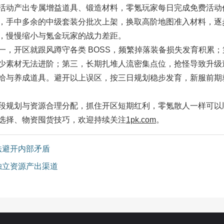
活动产出专属增益道具、锻造材料，零氪玩家每日完成免费活动
，手中多余的中级套装分批次上架，换取高阶地图准入材料，逐
，慢慢缩小与氪金玩家的战力差距。
开区就跟风蹲守各类 BOSS，频繁掉落装备损失发育积累；
少素材无法进阶；第三，长期扎堆人流密集点位，抢怪导致升级
给与养成道具。避开以上误区，按三日规划稳步发育，新服前期
规划与资源合理分配，抓住开区短期红利，零氪散人一样可以
选择、物资囤货技巧，欢迎持续关注
1pk.com
。
法避开内部矛盾
独立资源产出渠道