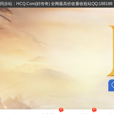
同步站：HCQ.Com(好传奇) 全网最高价收量收租站QQ:18818