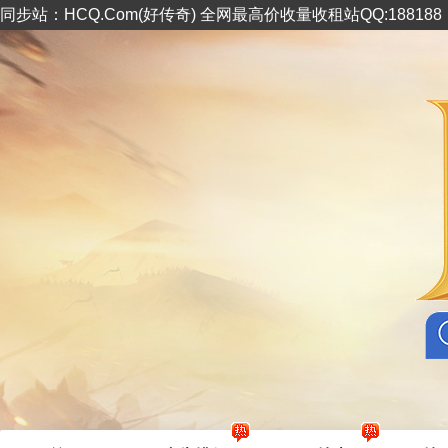
同步站：HCQ.Com(好传奇) 全网最高价收量收租站QQ:18818