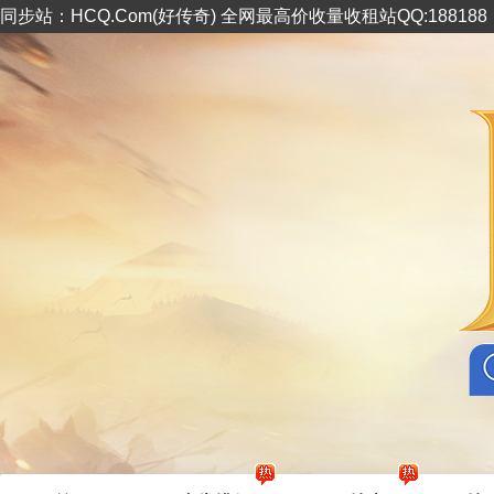
同步站：HCQ.Com(好传奇) 全网最高价收量收租站QQ:18818