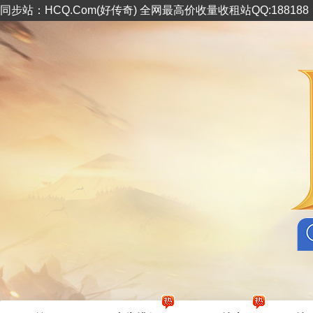
同步站：HCQ.Com(好传奇) 全网最高价收量收租站QQ:18818