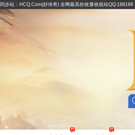
同步站：HCQ.Com(好传奇) 全网最高价收量收租站QQ:18818