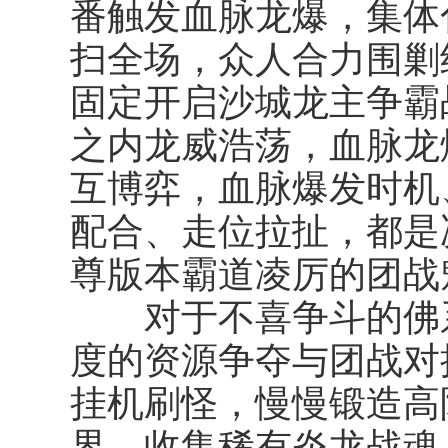
番触发血脉龙爆，集体
扫全场，众人合力围剿终
固定开启沙城龙主争霸
之内龙威浩荡，血脉龙
互博弈，血脉爆发时机
配合、走位拉扯，都是
尊版本霸道凌厉的团战
对于不喜争斗的佛系
度的资源争夺与团战对
挂机刷怪，慢慢锻造高
界、收集稀有炎龙战魂