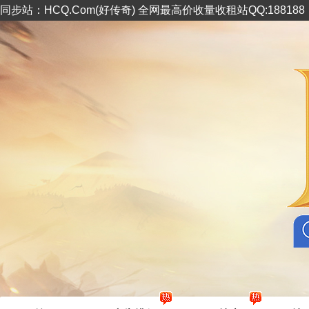
同步站：HCQ.Com(好传奇) 全网最高价收量收租站QQ:18818